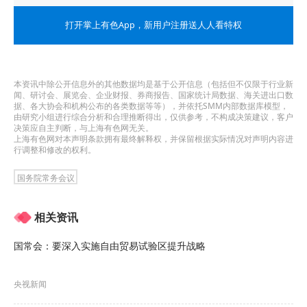
近期宏观面消息一览：
打开掌上有色App
，新用户注册送人人看特权
►
国家发改委出台20条措施促消费 分析：下半年消
费将成经济增长主要拉动力
本资讯中除公开信息外的其他数据均是基于公开信息（包括但不仅限于行业新
闻、研讨会、展览会、企业财报、券商报告、国家统计局数据、海关进出口数
►
下半年在扩大内需方面还有哪些举措？国家发改
据、各大协会和机构公布的各类数据等等），并依托SMM内部数据库模型，
由研究小组进行综合分析和合理推断得出，仅供参考，不构成决策建议，客户
委权威解答
决策应自主判断，与上海有色网无关。
上海有色网对本声明条款拥有最终解释权，并保留根据实际情况对声明内容进
行调整和修改的权利。
►
国家发改委：支持刚性和改善性住房需求 在超大
国务院常务会议
特大城市积极稳步推进城中村改造
►
国家发改委：优化汽车购买使用管理 各地区不得
相关资讯
新增汽车限购措施
国常会：要深入实施自由贸易试验区提升战略
►
多重利好提振！汽车整车板块跳空高开 海马汽车
央视新闻
三连板【热股】