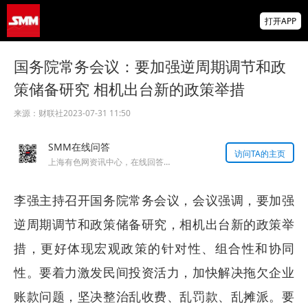
非农爆冷打击加息预期 美元周线两连跌 金属
打开APP
涨跌互现 贵金属周线大反攻【隔夜行情】
海关总署：1~7月铜材进口降6.2% 稀土进口
国务院常务会议：要加强逆周期调节和政
降5.5%铝材出口增16.7%
策储备研究 相机出台新的政策举措
爆冷！美国7月非农就业人数意外减少2.3万
前两月就业下修10.3万人
来源：
财联社
2023-07-31 11:50
SMM在线问答
访问TA的主页
上海有色网资讯中心，在线回答您的提问！
李强主持召开国务院常务会议，会议强调，要加强
逆周期调节和政策储备研究，相机出台新的政策举
措，更好体现宏观政策的针对性、组合性和协同
性。要着力激发民间投资活力，加快解决拖欠企业
账款问题，坚决整治乱收费、乱罚款、乱摊派。要