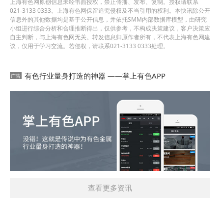
上海有色网原创信息未经书面授权，禁止传播、发布、复制。授权请联系
021-3133 0333。上海有色网保留追究侵权及不当引用的权利。本快讯除公开
信息外的其他数据均是基于公开信息，并依托SMM内部数据库模型，由研究
小组进行综合分析和合理推断得出，仅供参考，不构成决策建议，客户决策应
自主判断，与上海有色网无关。转发信息归原作者所有，不代表上海有色网建
议，仅用于学习交流。若侵权，请联系021-3133 0333处理。
有色行业量身打造的神器 ——掌上有色APP
查看更多资讯