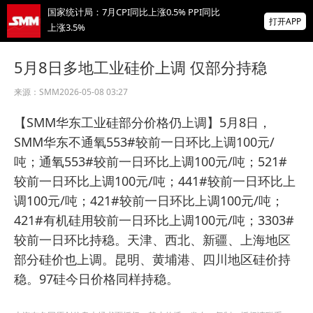
国家统计局：7月CPI同比上涨0.5% PPI同比
打开APP
上涨3.5%
非农爆冷打击加息预期 美元周线两连跌 金属
5月8日多地工业硅价上调 仅部分持稳
涨跌互现 贵金属周线大反攻【隔夜行情】
来源：
SMM
2026-05-08 03:27
2026 SMM锌业大会圆满落幕！大咖云集 共
寻锌行业破局发展新机遇
【SMM华东工业硅部分价格仍上调】5月8日，
掌上有色
SMM华东不通氧553#较前一日环比上调100元/
为有色行业打造的神器
吨；通氧553#较前一日环比上调100元/吨；521#
较前一日环比上调100元/吨；441#较前一日环比上
调100元/吨；421#较前一日环比上调100元/吨；
421#有机硅用较前一日环比上调100元/吨；3303#
较前一日环比持稳。天津、西北、新疆、上海地区
部分硅价也上调。昆明、黄埔港、四川地区硅价持
稳。97硅今日价格同样持稳。