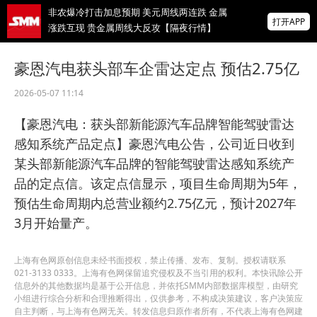
非农爆冷打击加息预期 美元周线两连跌 金属
打开APP
涨跌互现 贵金属周线大反攻【隔夜行情】
2026 SMM锌业大会圆满落幕！大咖云集 共
豪恩汽电获头部车企雷达定点 预估2.75亿
寻锌行业破局发展新机遇
2026-05-07 11:14
美国拟投30亿美元扶持关键矿产
【豪恩汽电：获头部新能源汽车品牌智能驾驶雷达
掌上有色
感知系统产品定点】豪恩汽电公告，公司近日收到
为有色行业打造的神器
某头部新能源汽车品牌的智能驾驶雷达感知系统产
品的定点信。该定点信显示，项目生命周期为5年，
预估生命周期内总营业额约2.75亿元，预计2027年
3月开始量产。
上海有色网原创信息未经书面授权，禁止传播、发布、复制。授权请联系
021-3133 0333。上海有色网保留追究侵权及不当引用的权利。本快讯除公开
信息外的其他数据均是基于公开信息，并依托SMM内部数据库模型，由研究
小组进行综合分析和合理推断得出，仅供参考，不构成决策建议，客户决策应
自主判断，与上海有色网无关。转发信息归原作者所有，不代表上海有色网建