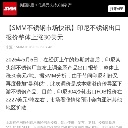
美国拟投30亿美元扶持关键矿产
打开APP
智利7月铜出口额同比增长22.7%
【SMM不锈钢市场快讯】印尼不锈钢出口
报价整体上涨30美元
霍尔木兹海峡，重磅利好！“预计很快能达成
协议，美国届时解除封锁”！金银油齐涨！
来源：
SMM
2026-05-06 07:48
掌上有色
2026年5月6日，在经历上午的短期封盘后，印尼某
为有色行业打造的神器
头部不锈钢厂宣布上调全系产品出口报价，整体上
涨30美元/吨。据SMM分析，由于节间印尼利好又
再度叠加“暴利税”，此次调价是成本端溢价传导至下
游不锈钢产品。目前，印尼304冷轧出口FOB报价在
2227美元/吨左右，市场看涨情绪预计会向亚洲其他
地区扩散。
上海有色网原创信息未经书面授权，禁止传播、发布、复制。授权请联系
021-3133 0333。上海有色网保留追究侵权及不当引用的权利。本快讯除公开