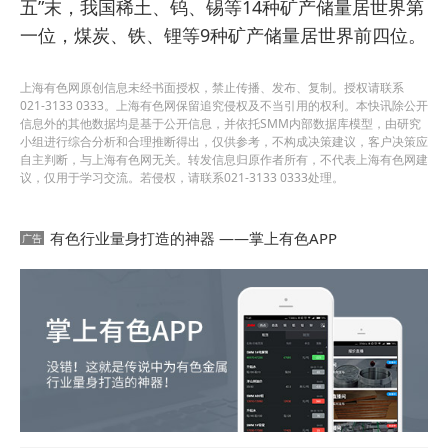
五”末，我国稀土、钨、锡等14种矿产储量居世界第
一位，煤炭、铁、锂等9种矿产储量居世界前四位。
上海有色网原创信息未经书面授权，禁止传播、发布、复制。授权请联系
021-3133 0333。上海有色网保留追究侵权及不当引用的权利。本快讯除公开
信息外的其他数据均是基于公开信息，并依托SMM内部数据库模型，由研究
小组进行综合分析和合理推断得出，仅供参考，不构成决策建议，客户决策应
自主判断，与上海有色网无关。转发信息归原作者所有，不代表上海有色网建
议，仅用于学习交流。若侵权，请联系021-3133 0333处理。
有色行业量身打造的神器 ——掌上有色APP