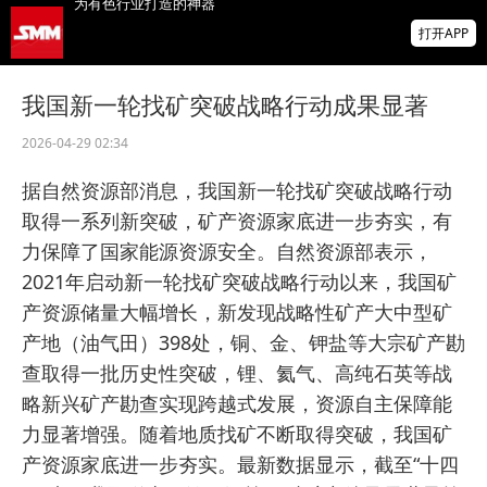
金属涨跌互现 碳酸锂、焦煤、沪金涨逾1%
打开APP
沪锌沪锡、多晶硅跌幅居前【SMM午评】
海绵锆等23项招标公告
我国新一轮找矿突破战略行动成果显著
2026-04-29 02:34
【汽车会】安安新材料 邀您共聚 SMM
ASCC2026（第八届）汽车供应链大会
据自然资源部消息，我国新一轮找矿突破战略行动
取得一系列新突破，矿产资源家底进一步夯实，有
力保障了国家能源资源安全。自然资源部表示，
2021年启动新一轮找矿突破战略行动以来，我国矿
产资源储量大幅增长，新发现战略性矿产大中型矿
产地（油气田）398处，铜、金、钾盐等大宗矿产勘
查取得一批历史性突破，锂、氦气、高纯石英等战
略新兴矿产勘查实现跨越式发展，资源自主保障能
力显著增强。随着地质找矿不断取得突破，我国矿
产资源家底进一步夯实。最新数据显示，截至“十四