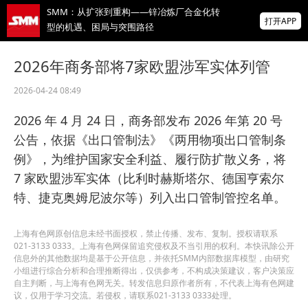
SMM：从扩张到重构——锌冶炼厂合金化转
打开APP
型的机遇、困局与突围路径
盐湖股份：镁资源业务布局侧重上游资源开
2026年商务部将7家欧盟涉军实体列管
发环节子公司镁合金压铸业务仍处培育发展
阶段
2026-04-24 08:49
三水实业 璀璨亮相 SME 2026上海金属周
2026 年 4 月 24 日，商务部发布 2026 年第 20 号
掌上有色
公告，依据《出口管制法》《两用物项出口管制条
为有色行业打造的神器
例》，为维护国家安全利益、履行防扩散义务，将
7 家欧盟涉军实体（比利时赫斯塔尔、德国亨索尔
特、捷克奥姆尼波尔等）列入出口管制管控名单。
上海有色网原创信息未经书面授权，禁止传播、发布、复制。授权请联系
021-3133 0333。上海有色网保留追究侵权及不当引用的权利。本快讯除公开
信息外的其他数据均是基于公开信息，并依托SMM内部数据库模型，由研究
小组进行综合分析和合理推断得出，仅供参考，不构成决策建议，客户决策应
自主判断，与上海有色网无关。转发信息归原作者所有，不代表上海有色网建
议，仅用于学习交流。若侵权，请联系021-3133 0333处理。