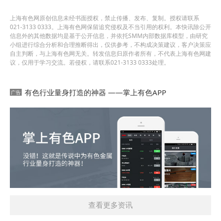
上海有色网原创信息未经书面授权，禁止传播、发布、复制。授权请联系
021-3133 0333。上海有色网保留追究侵权及不当引用的权利。本快讯除公开
信息外的其他数据均是基于公开信息，并依托SMM内部数据库模型，由研究
小组进行综合分析和合理推断得出，仅供参考，不构成决策建议，客户决策应
自主判断，与上海有色网无关。转发信息归原作者所有，不代表上海有色网建
议，仅用于学习交流。若侵权，请联系021-3133 0333处理。
有色行业量身打造的神器 ——掌上有色APP
查看更多资讯