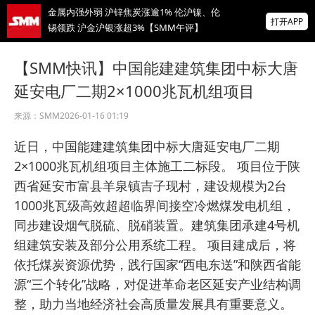
金属内强外弱 沪锌焦炭涨逾1% 伦沪镍、伦
打开APP
锡领跌 沪金沪银涨超3%【SMM午评】
【直播中】海外宏观经济及大类资产展望 全
【SMM快讯】中国能建建筑集团中标大唐
球锌、氧化锌、镀锌板供需及价格展望
延安电厂二期2×1000兆瓦机组项目
宝玛克邀您共聚2026变形镁合金技术与市场
研讨会暨产需对接会
来源：
SMM
2026-01-16 01:19
掌上有色
近日，中国能建建筑集团中标大唐延安电厂二期
为有色行业打造的神器
2×1000兆瓦机组项目主体施工二标段。 项目位于陕
西省延安市富县羊泉镇吉子现村，建设规模为2台
1000兆瓦级高效超超临界间接空冷燃煤发电机组，
同步建设烟气脱硫、脱硝装置。建筑集团承建4号机
组建筑安装及部分公用系统工程。 项目建成后，将
依托煤炭资源优势，践行国家“西电东送”和陕西省能
源“三个转化”战略，对促进革命老区延安产业结构调
整，助力当地经济社会高质量发展具有重要意义。