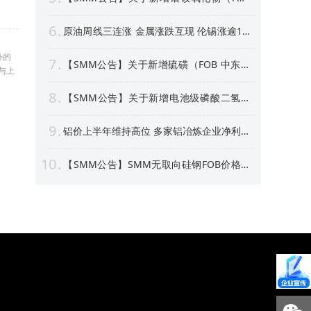
中国）等4个稀土行业价格点公告
6
原油周线三连涨 金属涨跌互现 伦锡涨逾1%
沪银周线上涨逾4% 【隔夜行情】
外的
7
【SMM公告】关于新增硫磺（FOB 中东）
与上
价格点的公告
8
【SMM公告】关于新增电池级磷酸二氢锂
价格点的公告
9
铝价上半年维持高位 多家铝冶炼企业净利预
喜 部分标的股价创新高！【SMM专题】
10
【SMM公告】SMM无取向硅钢FOB价格点
及数据库停更及上新