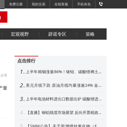
免费注册
我的交易
在线客服
手机有色
宏观视野
辟谣专区
策略
点击排行
1
上半年精铟涨逾86%！锗钼、碳酸锂稀土紧
分享
随其后 下半年金属市场展望【SMM专题】
2
美元月线下跌 原油月线均暴涨逾24% 金属
产量
外强内弱 铜铝、金月线收阳【隔夜行情】
3
上半年电池材料进出口数据出炉 碳酸锂进口
增超50% 其他环节如何【SMM专题】
4
【直播】铜铝线缆市场展望 反向开票税政形
势解析 衍生品风控、AI算力产业机遇解读
5
【SMM公告】关于新增镨钕氧化物（FOB