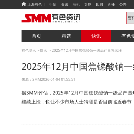
上海有色
行情
资讯
商机
策略
因思
直播
公告
首页
精选
快讯
有色
有色资讯
>
快讯
>
2025年12月中国焦锑酸钠一级品产量将续涨
2025年12月中国焦锑酸钠
来源：
SMM
2026-01-04 01:55:51
据SMM评估，2025年12月中国焦锑酸钠一级品产量
继续上涨，也让不少市场人士猜测是否目前临近春节