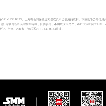
1-3133 0333。上海有色网保留追究侵权及不当引用的权利。本快讯除公开信息
组进行综合分析和合理推断得出，仅供参考，不构成决策建议，客户决策应自主判断，
交流。若侵权，请联系021-3133 0333处理。