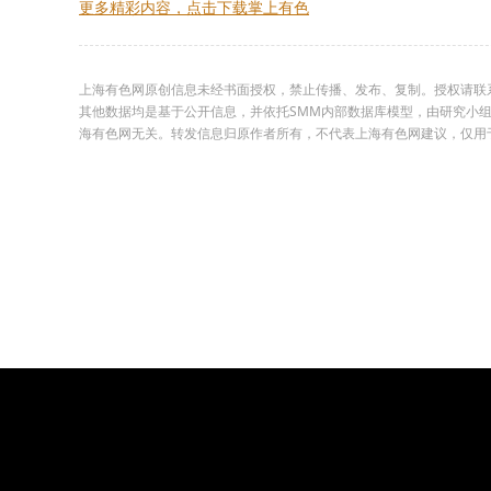
更多精彩内容，点击下载掌上有色
上海有色网原创信息未经书面授权，禁止传播、发布、复制。授权请联系02
其他数据均是基于公开信息，并依托SMM内部数据库模型，由研究小
海有色网无关。转发信息归原作者所有，不代表上海有色网建议，仅用于学习