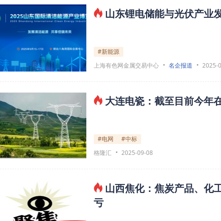
山东锂电储能与光伏产业
#新能源
上海有色网金属交易中心
名企报道
2025-
大连电瓷：截至目前今年
#电网
#中标
格隆汇
2025-09-08
山西焦化：焦炭产品、化工
亏