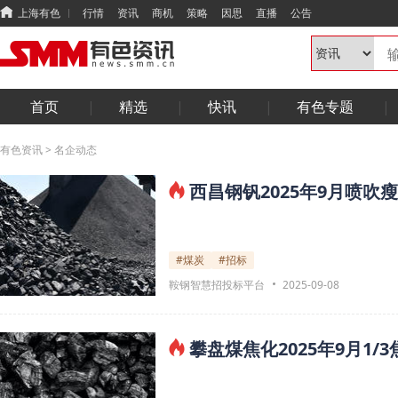
上海有色
行情
资讯
商机
策略
因思
直播
公告
首页
精选
快讯
有色专题
有色资讯
>
名企动态
西昌钢钒2025年9月喷
#煤炭
#招标
鞍钢智慧招投标平台
2025-09-08
攀盘煤焦化2025年9月1/