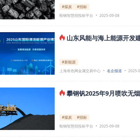
#煤炭
#招标
鞍钢智慧招投标平台
2025-09-08
山东风能与海上能源开发
#新能源
上海有色网金属交易中心
名企报道
2025-
攀钢钒2025年9月喷吹
#煤炭
#招标
鞍钢智慧招投标平台
2025-09-08