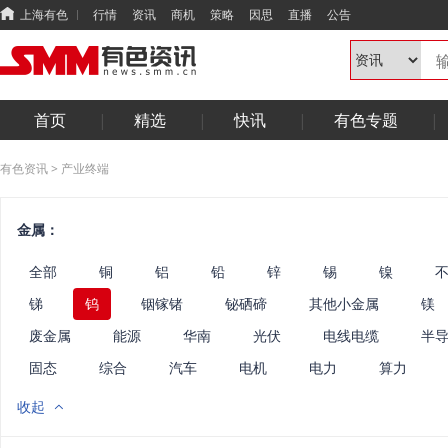
上海有色
行情
资讯
商机
策略
因思
直播
公告
首页
精选
快讯
有色专题
有色资讯
>
产业终端
金属：
全部
铜
铝
铅
锌
锡
镍
锑
钨
铟镓锗
铋硒碲
其他小金属
镁
废金属
能源
华南
光伏
电线电缆
半
固态
综合
汽车
电机
电力
算力
收起