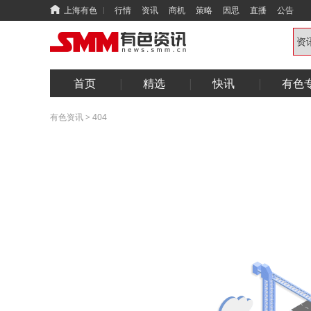
上海有色
行情
资讯
商机
策略
因思
直播
公告
首页
精选
快讯
有色
有色资讯
>
404