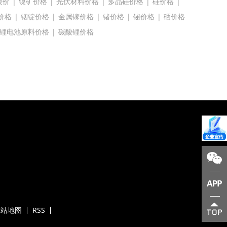
镍价
|
镍矿价格
|
光伏材料价格
|
多晶硅价格
|
硅价格
|
价格
|
铟锭价格
|
金属镓价格
|
锗价格
|
铋价格
|
硒价格
锂电池原料价格
|
碳酸锂价格
网站地图
RSS