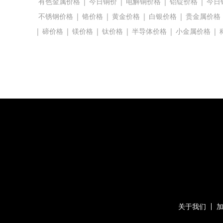
有色金属价格
|
今日铜价
|
电解铜价格
|
铝锭价格
|
今日
不锈钢价格
|
铬价格
|
黄金价格
|
白银价格
|
贵金属价格
|
碲价格
|
镁价格
|
钛价格
|
半导体价格
|
小金属价格
|
关于我们