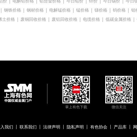
铝价
|
电解铝价格
|
铝合金价格
|
今日铅价
|
锌价
|
今日锡价
|
今日
|
钢铁价格
|
钢材价格
|
电解锰价格
|
锰价格
|
锑价格
|
钨价格
|
钼
稀土价格
|
废铜回收价格
|
废铝回收价格
|
电缆价格
|
低碳金属价格
|
掌上有色下载
微信关注
加入我们
联系我们
法律声明
隐私声明
有色协会
产品库