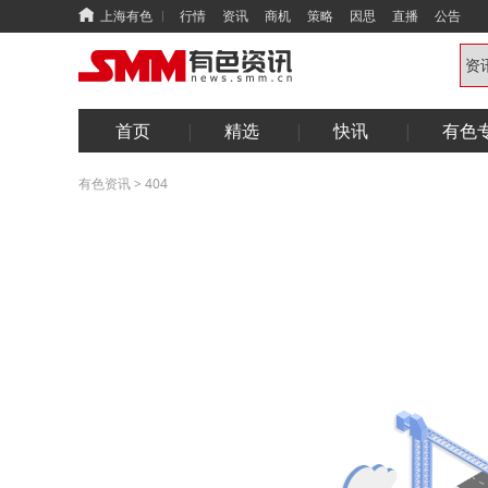
上海有色
行情
资讯
商机
策略
因思
直播
公告
首页
精选
快讯
有色
有色资讯
>
404