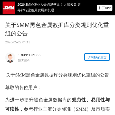
2026 SMM锌业大会圆满落幕！大咖云集 共
打开APP
寻锌行业破局发展新机遇
美国拟投30亿美元扶持关键矿产
关于SMM黑色金属数据库分类规则优化重
组的公告
智利7月铜出口额同比增长22.7%
2026-05-22 01:13
掌上有色
13066126083
为有色行业打造的神器
访问TA的主页
暂无简介
关于SMM黑色金属数据库分类规则优化重组的公告
尊敬的各位用户：
为进一步提升黑色金属数据库的
规范性、易用性与
可读性
，参考行业主流分类标准（SMM）及市场实