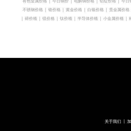
有色金属价格
|
今日铜价
|
电解铜价格
|
铝锭价格
|
今日
不锈钢价格
|
铬价格
|
黄金价格
|
白银价格
|
贵金属价格
|
碲价格
|
镁价格
|
钛价格
|
半导体价格
|
小金属价格
|
关于我们