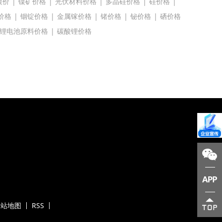
镍价
|
镍矿价格
|
光伏材料价格
|
多晶硅价格
|
硅价格
|
价格
|
铟锭价格
|
金属镓价格
|
锗价格
|
铋价格
|
硒价格
锂电池原料价格
|
碳酸锂价格
网站地图
RSS