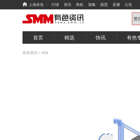
上海有色
行情
资讯
商机
策略
因思
直播
公告
首页
精选
快讯
有色
有色资讯
>
404