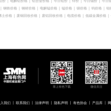
铝价
|
电解铝价格
|
铝合金价格
|
今日铅价
|
锌价
|
今日锡价
|
今日
|
钢铁价格
|
钢材价格
|
电解锰价格
|
锰价格
|
锑价格
|
钨价格
|
钼
稀土价格
|
废铜回收价格
|
废铝回收价格
|
电缆价格
|
低碳金属价格
|
掌上有色下载
微信关注
加入我们
联系我们
法律声明
隐私声明
有色协会
产品库