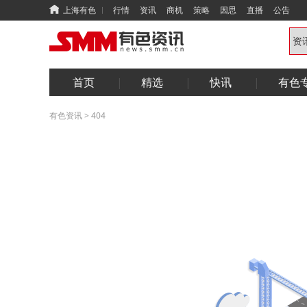
上海有色
行情
资讯
商机
策略
因思
直播
公告
首页
精选
快讯
有色
有色资讯
>
404