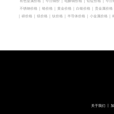
有色金属价格
|
今日铜价
|
电解铜价格
|
铝锭价格
|
今日
不锈钢价格
|
铬价格
|
黄金价格
|
白银价格
|
贵金属价格
|
碲价格
|
镁价格
|
钛价格
|
半导体价格
|
小金属价格
|
关于我们