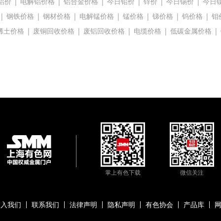
铝价
|
电解铝价格
|
铝合金价格
|
今日铅价
|
锌价
|
今日锡价
|
今日
|
钢铁价格
|
钢材价格
|
电解锰价格
|
锰价格
|
锑价格
|
钨价格
|
钼
稀土价格
|
废铜回收价格
|
废铝回收价格
|
电缆价格
|
低碳金属价格
|
掌上有色下载
微信关注
加入我们
联系我们
法律声明
隐私声明
有色协会
产品库