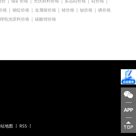
镍价
|
镍矿价格
|
光伏材料价格
|
多晶硅价格
|
硅价格
|
价格
|
铟锭价格
|
金属镓价格
|
锗价格
|
铋价格
|
硒价格
锂电池原料价格
|
碳酸锂价格
网站地图
RSS