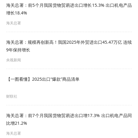
一路”国家合计进出口4.02万亿元，增长20%。
海关总署：前5个月我国货物贸易进出口增长15.3% 出口机电产品
增长18.4%
从外贸主体看，前2个月，民营企业进出口4.51万亿
海关总署
元，增长22.8%；外商投资企业进出口2.2万亿元，
增长15.3%；国有企业进出口1万亿元，增长7.4%。
海关总署：规模再创新高！我国2025年外贸进出口45.47万亿 连续
9年保持增长
国家信息中心经济预测部宏观经济研究室主任 闫
央视新闻
敏：2026年开年中国对外贸易实现“开门红”，是全
球需求回暖、政策红利释放、产业优势凸显、微观
【一图看懂】2025出口“爆款”商品清单
主体活力迸发四大因素共同作用的结果。全球需求
财联社
边际改善，制造业PMI位于荣枯线以上。我国稳外
贸政策发力，制度型开放纵深推进，为外贸提供坚
海关总署：前7个月我国货物贸易进出口增17.3% 出口机电产品同
实保障。中国制造形成“新兴产业领跑+传统产业稳
比增21.2%
盘”的双轮驱动格局，中高端制造业出口保持高增
海关总署