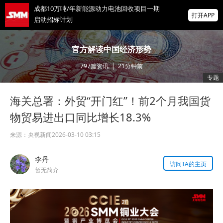
成都10万吨/年新能源动力电池回收项目一期
打开APP
启动招标计划
黄金回调结束信号出现？BCA称最大逆风已
官方解读中国经济形势
消退，黄金不用等降息也能涨
797
篇资讯
|
21分钟前
今晚非农来袭！华尔街预测“打架”：1.8万还
专题
是8万人？市场押注大波动
海关总署：外贸“开门红”！前2个月我国货
掌上有色
为有色行业打造的神器
物贸易进出口同比增长18.3%
来源：
央视新闻
2026-03-10 03:15
李丹
访问TA的主页
暂无简介