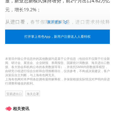
显，新业态新模式保持增势，前2个月出口4.62万亿
元，增长19.2%；
从进口看，
春节假期消费旺盛，进口需求持续释
展开更多
放，前2个月进口3.11万亿元，增长17.1%。
打开掌上有色App
，新用户注册送人人看特权
从贸易方式看，前2个月，我国一般贸易进出口4.78
万亿元，增长13.5%；加工贸易进出口1.43万亿
本资讯中除公开信息外的其他数据均是基于公开信息（包括但不仅限于行业新
元，增长19.3%；保税物流进出口1.24万亿元，增
闻、研讨会、展览会、企业财报、券商报告、国家统计局数据、海关进出口数
据、各大协会和机构公布的各类数据等等），并依托SMM内部数据库模型，
长36.9%。
由研究小组进行综合分析和合理推断得出，仅供参考，不构成决策建议，客户
决策应自主判断，与上海有色网无关。
上海有色网对本声明条款拥有最终解释权，并保留根据实际情况对声明内容进
从贸易伙伴看，前2个月，我国与东盟贸易总值为
行调整和修改的权利。
1.24万亿元，增长20.3%；我国与欧盟贸易总值为
贸易进出口
海关总署
9989.4亿元，增长19.9%；我国与美国贸易总值为
相关资讯
6097.1亿元，下降16.9%。同期，我国对共建“一带