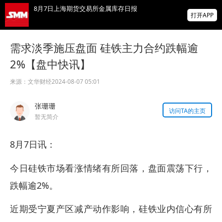
8月7日上海期货交易所金属库存日报
打开APP
2026年8月7日上期所金属主力市况
需求淡季施压盘面 硅铁主力合约跌幅逾
2%【盘中快讯】
南丹县正华有色金属公司与您相约2026
SMM铅锌年会
来源：
文华财经
2024-08-07 05:01
掌上有色
张珊珊
为有色行业打造的神器
访问TA的主页
暂无简介
8月7日讯：
今日硅铁市场看涨情绪有所回落，盘面震荡下行，
跌幅逾2%。
近期受宁夏产区减产动作影响，硅铁业内信心有所