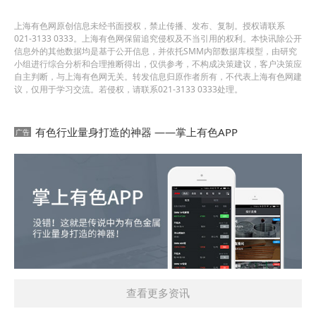
上海有色网原创信息未经书面授权，禁止传播、发布、复制。授权请联系
021-3133 0333。上海有色网保留追究侵权及不当引用的权利。本快讯除公开
信息外的其他数据均是基于公开信息，并依托SMM内部数据库模型，由研究
小组进行综合分析和合理推断得出，仅供参考，不构成决策建议，客户决策应
自主判断，与上海有色网无关。转发信息归原作者所有，不代表上海有色网建
议，仅用于学习交流。若侵权，请联系021-3133 0333处理。
有色行业量身打造的神器 ——掌上有色APP
查看更多资讯