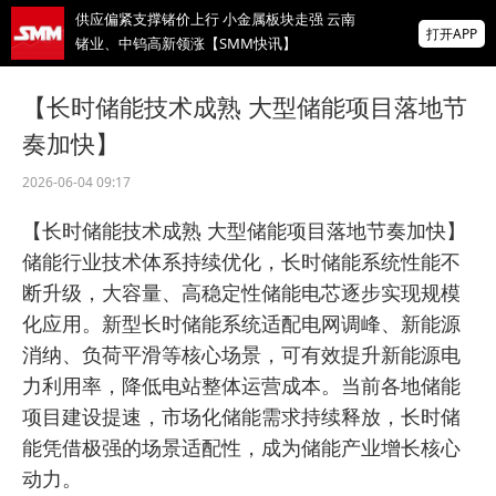
供应偏紧支撑锗价上行 小金属板块走强 云南
打开APP
锗业、中钨高新领涨【SMM快讯】
存储芯片股延续跌势，美股盘前SK海力士跌
【长时储能技术成熟 大型储能项目落地节
超5%、闪迪跌超8%，金价升至近两月高位
奏加快】
IMF披露：加纳央行去年买黄金亏损19亿美
元
2026-06-04 09:17
掌上有色
【长时储能技术成熟 大型储能项目落地节奏加快】
为有色行业打造的神器
储能行业技术体系持续优化，长时储能系统性能不
断升级，大容量、高稳定性储能电芯逐步实现规模
化应用。新型长时储能系统适配电网调峰、新能源
消纳、负荷平滑等核心场景，可有效提升新能源电
力利用率，降低电站整体运营成本。当前各地储能
项目建设提速，市场化储能需求持续释放，长时储
能凭借极强的场景适配性，成为储能产业增长核心
动力。