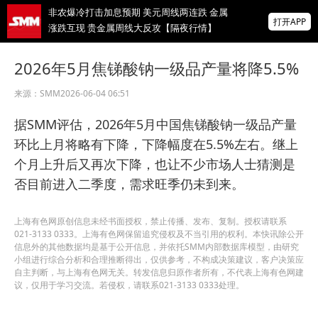
非农爆冷打击加息预期 美元周线两连跌 金属
打开APP
涨跌互现 贵金属周线大反攻【隔夜行情】
2026 SMM锌业大会圆满落幕！大咖云集 共
2026年5月焦锑酸钠一级品产量将降5.5%
寻锌行业破局发展新机遇
来源：
SMM
2026-06-04 06:51
美国拟投30亿美元扶持关键矿产
据SMM评估，2026年5月中国焦锑酸钠一级品产量
掌上有色
环比上月将略有下降，下降幅度在5.5%左右。继上
为有色行业打造的神器
个月上升后又再次下降，也让不少市场人士猜测是
否目前进入二季度，需求旺季仍未到来。
上海有色网原创信息未经书面授权，禁止传播、发布、复制。授权请联系
021-3133 0333。上海有色网保留追究侵权及不当引用的权利。本快讯除公开
信息外的其他数据均是基于公开信息，并依托SMM内部数据库模型，由研究
小组进行综合分析和合理推断得出，仅供参考，不构成决策建议，客户决策应
自主判断，与上海有色网无关。转发信息归原作者所有，不代表上海有色网建
议，仅用于学习交流。若侵权，请联系021-3133 0333处理。