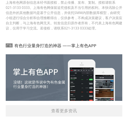
上海有色网原创信息未经书面授权，禁止传播、发布、复制。授权请联系
021-3133 0333。上海有色网保留追究侵权及不当引用的权利。本快讯除公开
信息外的其他数据均是基于公开信息，并依托SMM内部数据库模型，由研究
小组进行综合分析和合理推断得出，仅供参考，不构成决策建议，客户决策应
自主判断，与上海有色网无关。转发信息归原作者所有，不代表上海有色网建
议，仅用于学习交流。若侵权，请联系021-3133 0333处理。
有色行业量身打造的神器 ——掌上有色APP
查看更多资讯