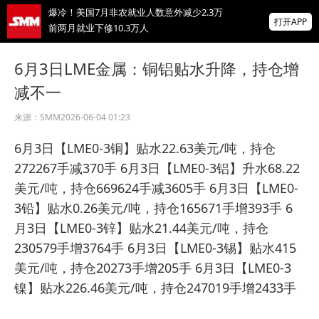
爆冷！美国7月非农就业人数意外减少2.3万
打开APP
前两月就业下修10.3万人
非农爆冷打击加息预期，美股高开，光通信
6月3日LME金属：铜铝贴水升降，持仓增
概念股普涨，现货黄金突破4350
减不一
北京楼市新政：非京籍五环内社保满1年即可
购房 适度提高公积金最高贷款额度
来源：
SMM
2026-06-04 01:23
掌上有色
6月3日【LME0-3铜】贴水22.63美元/吨，持仓
为有色行业打造的神器
272267手减370手 6月3日【LME0-3铝】升水68.22
美元/吨，持仓669624手减3605手 6月3日【LME0-
3铅】贴水0.26美元/吨，持仓165671手增393手 6
月3日【LME0-3锌】贴水21.44美元/吨，持仓
230579手增3764手 6月3日【LME0-3锡】贴水415
美元/吨，持仓20273手增205手 6月3日【LME0-3
镍】贴水226.46美元/吨，持仓247019手增2433手