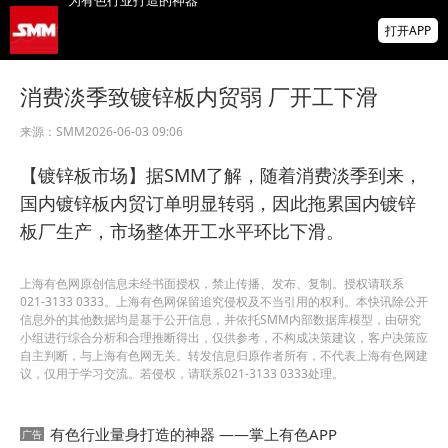
非农爆冷打击加息预期 美元周线两连跌 金属
打开APP
涨跌互现 贵金属周线大反攻【隔夜行情】
2026 SMM锌业大会圆满落幕！大咖云集 共
消费淡季致镀锌板内贸弱 厂开工下滑
寻锌行业破局发展新机遇
来源：
SMM
2026-06-03 09:06
美国拟投30亿美元扶持关键矿产
【镀锌板市场】据SMM了解，随着消费淡季到来，
国内镀锌板内贸订单明显转弱，因此拖累国内镀锌
板厂生产，市场整体开工水平环比下滑。
上海有色网原创信息未经书面授权，禁止传播、发布、复制。授权请联系
021-3133 0333。上海有色网保留追究侵权及不当引用的权利。本快讯除公开
信息外的其他数据均是基于公开信息，并依托SMM内部数据库模型，由研究
小组进行综合分析和合理推断得出，仅供参考，不构成决策建议，客户决策应
自主判断，与上海有色网无关。转发信息归原作者所有，不代表上海有色网建
议，仅用于学习交流。若侵权，请联系021-3133 0333处理。
有色行业量身打造的神器 ——掌上有色APP