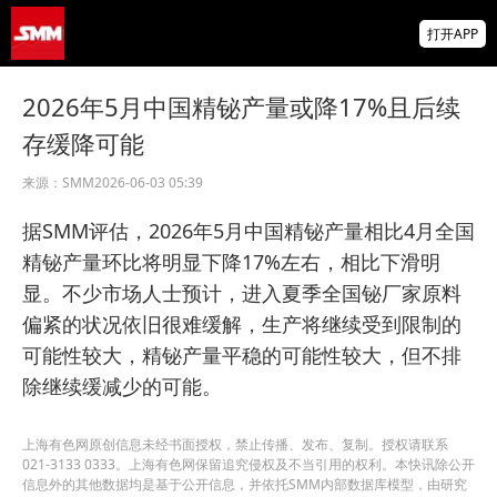
【直播中】海外宏观经济及大类资产展望 全
打开APP
球锌、氧化锌、镀锌板供需及价格展望
昆山鸿福泰环保科技有限公司与SMM签订广
2026年5月中国精铋产量或降17%且后续
告合作协议 共推品牌升级！
存缓降可能
美银：美国7月薪资增长加速，低收入群体贡
献明显
来源：
SMM
2026-06-03 05:39
据SMM评估，2026年5月中国精铋产量相比4月全国
精铋产量环比将明显下降17%左右，相比下滑明
显。不少市场人士预计，进入夏季全国铋厂家原料
偏紧的状况依旧很难缓解，生产将继续受到限制的
可能性较大，精铋产量平稳的可能性较大，但不排
除继续缓减少的可能。
上海有色网原创信息未经书面授权，禁止传播、发布、复制。授权请联系
021-3133 0333。上海有色网保留追究侵权及不当引用的权利。本快讯除公开
信息外的其他数据均是基于公开信息，并依托SMM内部数据库模型，由研究