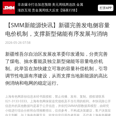
非农爆冷打击加息预期 美元周线两连跌 金属
打开APP
涨跌互现 贵金属周线大反攻【隔夜行情】
2026 SMM锌业大会圆满落幕！大咖云集 共
【SMM新能源快讯】新疆完善发电侧容量
寻锌行业破局发展新机遇
电价机制，支撑新型储能有序发展与消纳
美国拟投30亿美元扶持关键矿产
2026-05-26 07:58
掌上有色
新疆维吾尔自治区发展改革委印发通知，分类完善
为有色行业打造的神器
了煤电、抽水蓄能及独立新型储能等容量电价机
制。此举旨在加快建立可靠的容量补偿机制，引导
调节性电源有序建设，从而支撑当地新能源的高比
例消纳和电网的稳定运行。
上海有色网原创信息未经书面授权，禁止传播、发布、复制。授权请联系
021-3133 0333。上海有色网保留追究侵权及不当引用的权利。本快讯除公开
信息外的其他数据均是基于公开信息，并依托SMM内部数据库模型，由研究
小组进行综合分析和合理推断得出，仅供参考，不构成决策建议，客户决策应
自主判断，与上海有色网无关。转发信息归原作者所有，不代表上海有色网建