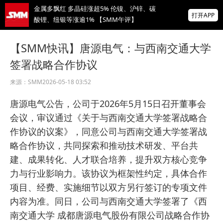
金属多飘红 多晶硅涨超5% 伦镍、沪锌、碳
打开APP
酸锂、纽银等涨逾1% 【SMM午评】
海关总署：前7个月我国货物贸易进出口增长
【SMM快讯】唐源电气：与西南交通大学
17.3%
签署战略合作协议
【直播中】海外宏观经济及大类资产展望 全
球锌、氧化锌、镀锌板供需及价格展望
来源：
SMM
2026-05-18 03:52
掌上有色
唐源电气公告，公司于2026年5月15日召开董事会
为有色行业打造的神器
会议，审议通过《关于与西南交通大学签署战略合
作协议的议案》，同意公司与西南交通大学签署战
略合作协议，共同探索和推动技术研发、平台共
建、成果转化、人才联合培养，提升双方核心竞争
力与行业影响力。该协议为框架性约定，具体合作
项目、经费、实施细节以双方另行签订的专项文件
内容为准。同日，公司与西南交通大学签署了《西
南交通大学 成都唐源电气股份有限公司战略合作协