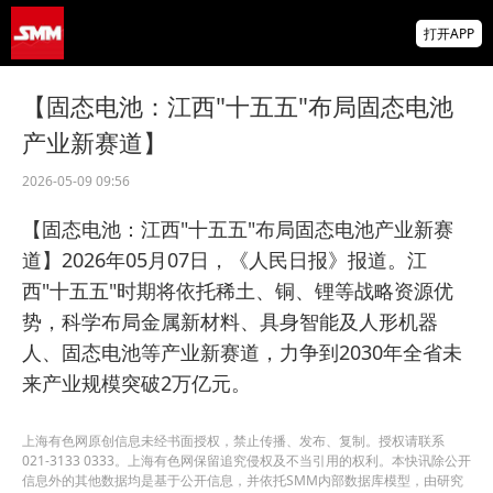
金属多飘红 多晶硅涨超5% 伦镍、沪锌、碳
打开APP
酸锂、纽银等涨逾1% 【SMM午评】
海关总署：前7个月我国货物贸易进出口增长
【固态电池：江西"十五五"布局固态电池
17.3%
产业新赛道】
【直播中】海外宏观经济及大类资产展望 全
球锌、氧化锌、镀锌板供需及价格展望
2026-05-09 09:56
【固态电池：江西"十五五"布局固态电池产业新赛
道】2026年05月07日，《人民日报》报道。江
西"十五五"时期将依托稀土、铜、锂等战略资源优
势，科学布局金属新材料、具身智能及人形机器
人、固态电池等产业新赛道，力争到2030年全省未
来产业规模突破2万亿元。
上海有色网原创信息未经书面授权，禁止传播、发布、复制。授权请联系
021-3133 0333。上海有色网保留追究侵权及不当引用的权利。本快讯除公开
信息外的其他数据均是基于公开信息，并依托SMM内部数据库模型，由研究