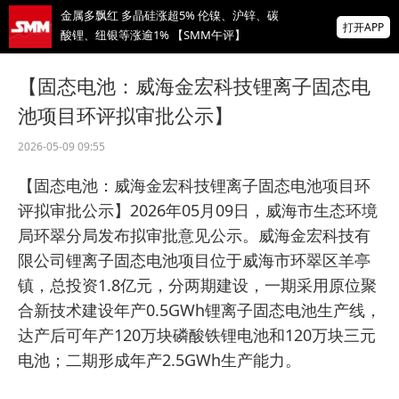
金属多飘红 多晶硅涨超5% 伦镍、沪锌、碳
打开APP
酸锂、纽银等涨逾1% 【SMM午评】
海关总署：前7个月我国货物贸易进出口增长
【固态电池：威海金宏科技锂离子固态电
17.3%
池项目环评拟审批公示】
【直播中】海外宏观经济及大类资产展望 全
球锌、氧化锌、镀锌板供需及价格展望
2026-05-09 09:55
掌上有色
【固态电池：威海金宏科技锂离子固态电池项目环
为有色行业打造的神器
评拟审批公示】2026年05月09日，威海市生态环境
局环翠分局发布拟审批意见公示。威海金宏科技有
限公司锂离子固态电池项目位于威海市环翠区羊亭
镇，总投资1.8亿元，分两期建设，一期采用原位聚
合新技术建设年产0.5GWh锂离子固态电池生产线，
达产后可年产120万块磷酸铁锂电池和120万块三元
电池；二期形成年产2.5GWh生产能力。