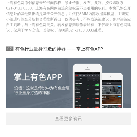
上海有色网原创信息未经书面授权，禁止传播、发布、复制。授权请联系
021-3133 0333。上海有色网保留追究侵权及不当引用的权利。本快讯除公开
信息外的其他数据均是基于公开信息，并依托SMM内部数据库模型，由研究
小组进行综合分析和合理推断得出，仅供参考，不构成决策建议，客户决策应
自主判断，与上海有色网无关。转发信息归原作者所有，不代表上海有色网建
议，仅用于学习交流。若侵权，请联系021-3133 0333处理。
有色行业量身打造的神器 ——掌上有色APP
查看更多资讯