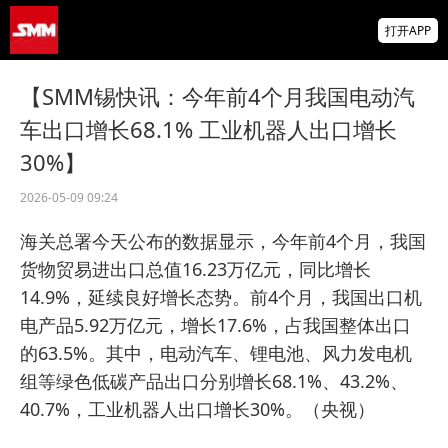
供应偏紧支撑锗价上行 小金属板块走强 云南
打开APP
锗业、中钨高新领涨【SMM快讯】
存储芯片股延续跌势，美股盘前SK海力士跌
【SMM锡快讯：今年前4个月我国电动汽
超5%、闪迪跌超8%，金价升至近两月高位
车出口增长68.1% 工业机器人出口增长
IMF披露：加纳央行去年买黄金亏损19亿美
30%】
元
2026-05-09 09:24
海关总署今天公布的数据显示，今年前4个月，我国
货物贸易进出口总值16.23万亿元，同比增长
14.9%，延续良好增长态势。前4个月，我国出口机
电产品5.92万亿元，增长17.6%，占我国整体出口
的63.5%。其中，电动汽车、锂电池、风力发电机
组等绿色低碳产品出口分别增长68.1%、43.2%、
40.7%，工业机器人出口增长30%。（央视）