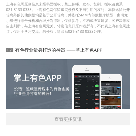
上海有色网原创信息未经书面授权，禁止传播、发布、复制。授权请联系
021-3133 0333。上海有色网保留追究侵权及不当引用的权利。本快讯除公开
信息外的其他数据均是基于公开信息，并依托SMM内部数据库模型，由研究
小组进行综合分析和合理推断得出，仅供参考，不构成决策建议，客户决策应
自主判断，与上海有色网无关。转发信息归原作者所有，不代表上海有色网建
议，仅用于学习交流。若侵权，请联系021-3133 0333处理。
有色行业量身打造的神器 ——掌上有色APP
查看更多资讯