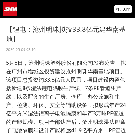
自由港印尼公司CEO：Manyar冶炼厂计划下
打开APP
月重启
纽铜库存较今年初增长超40%
【锂电：沧州明珠拟投33.8亿元建华南基
地】
鞍钢重机轧辊公司
FA10012607270000092608钼铁1招标公告
2026-05-09 03:16
5月8日，沧州明珠塑料股份有限公司发布公告，拟
在广州市增城区投资建设沧州明珠华南基地项目。
该项目总投资约33.8亿元人民币，项目建设内容包
括新建8条湿法锂电隔膜生产线、7条PE管道生产
线，以及配套的生产厂房、仓库、办公设施和生
产、检测、环保、安全等辅助设备，拟形成年产24
亿平方米湿法锂离子电池隔膜和年产3万吨PE管道
的产能规模。项目全部达产后，沧州明珠湿法锂离
子电池隔膜年设计产能将达41.9亿平方米，PE管道