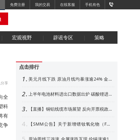
免费注册
我的交易
在线客服
手机有色
宏观视野
辟谣专区
策略
点击排行
1
美元月线下跌 原油月线均暴涨逾24% 金属
分享
外强内弱 铜铝、金月线收阳【隔夜行情】
2
上半年电池材料进出口数据出炉 碳酸锂进口
向全
增超50% 其他环节如何【SMM专题】
塑科
3
【直播】铜铝线缆市场展望 反向开票税政形
势解析 衍生品风控、AI算力产业机遇解读
将有
4
【SMM公告】关于新增镨钕氧化物（FOB
竞争
中国）等4个稀土行业价格点公告
5
原油周线三连涨 金属涨跌互现 伦锡涨逾1%