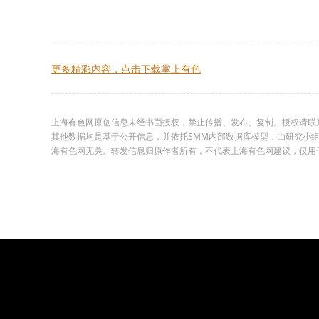
更多精彩内容，点击下载掌上有色
上海有色网原创信息未经书面授权，禁止传播、发布、复制。授权请联系02
其他数据均是基于公开信息，并依托SMM内部数据库模型，由研究小
海有色网无关。转发信息归原作者所有，不代表上海有色网建议，仅用于学习