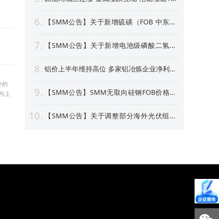
沪银周线上涨逾4% 【隔夜行情】
6
【SMM公告】关于新增硫磺（FOB 中东）
价格点的公告
7
【SMM公告】关于新增电池级磷酸二氢锂
价格点的公告
8
铝价上半年维持高位 多家铝冶炼企业净利预
喜 部分标的股价创新高！【SMM专题】
外的
9
【SMM公告】SMM无取向硅钢FOB价格点
与上
及数据库停更及上新
10
【SMM公告】关于调整部分海外光伏组件
价格点名称及方法论表述的公告