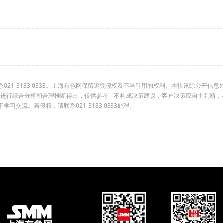
1-3133 0333。上海有色网保留追究侵权及不当引用的权利。本快讯除公开信息
组进行综合分析和合理推断得出，仅供参考，不构成决策建议，客户决策应自主判断，
交流。若侵权，请联系021-3133 0333处理。