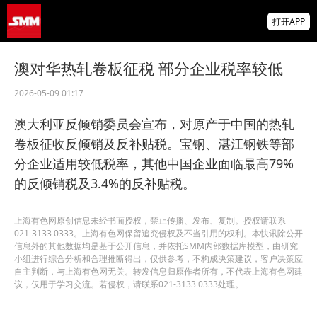
金属涨跌互现 碳酸锂、焦煤、沪金涨逾1%
打开APP
沪锌沪锡、多晶硅跌幅居前【SMM午评】
海绵锆等23项招标公告
澳对华热轧卷板征税 部分企业税率较低
2026-05-09 01:17
【汽车会】安安新材料 邀您共聚 SMM
ASCC2026（第八届）汽车供应链大会
澳大利亚反倾销委员会宣布，对原产于中国的热轧
卷板征收反倾销及反补贴税。宝钢、湛江钢铁等部
分企业适用较低税率，其他中国企业面临最高79%
的反倾销税及3.4%的反补贴税。
上海有色网原创信息未经书面授权，禁止传播、发布、复制。授权请联系
021-3133 0333。上海有色网保留追究侵权及不当引用的权利。本快讯除公开
信息外的其他数据均是基于公开信息，并依托SMM内部数据库模型，由研究
小组进行综合分析和合理推断得出，仅供参考，不构成决策建议，客户决策应
自主判断，与上海有色网无关。转发信息归原作者所有，不代表上海有色网建
议，仅用于学习交流。若侵权，请联系021-3133 0333处理。