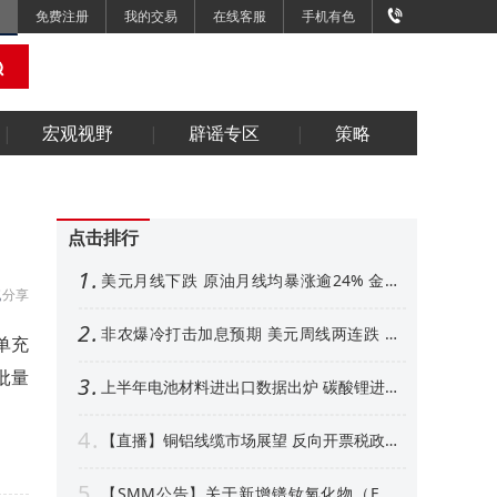
免费注册
我的交易
在线客服
手机有色
宏观视野
辟谣专区
策略
点击排行
1
美元月线下跌 原油月线均暴涨逾24% 金属
分享
外强内弱 铜铝、金月线收阳【隔夜行情】
2
非农爆冷打击加息预期 美元周线两连跌 金
单充
属涨跌互现 贵金属周线大反攻【隔夜行情】
批量
3
上半年电池材料进出口数据出炉 碳酸锂进口
增超50% 其他环节如何【SMM专题】
4
【直播】铜铝线缆市场展望 反向开票税政形
势解析 衍生品风控、AI算力产业机遇解读
5
【SMM公告】关于新增镨钕氧化物（FOB