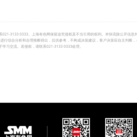
1-3133 0333。上海有色网保留追究侵权及不当引用的权利。本快讯除公开信息
组进行综合分析和合理推断得出，仅供参考，不构成决策建议，客户决策应自主判断，
交流。若侵权，请联系021-3133 0333处理。