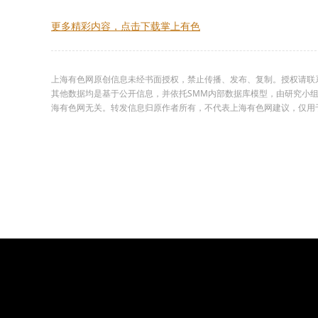
更多精彩内容，点击下载掌上有色
上海有色网原创信息未经书面授权，禁止传播、发布、复制。授权请联系02
其他数据均是基于公开信息，并依托SMM内部数据库模型，由研究小
海有色网无关。转发信息归原作者所有，不代表上海有色网建议，仅用于学习