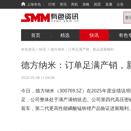
上海有色
行情
资讯
商机
策略
因思
直播
公告
首页
精选
快讯
有色
有色资讯
>
快讯
>
德方纳米：订单足满产销，新品进展顺利
德方纳米：订单足满产销，
2026-05-08 11:04:36
今日，德方纳米（300769.SZ）在2025年度
足，公司整体处于满产满销状态。公司第四代高压密
装车，第二代更高性能磷酸锰铁锂产品验证进展顺利