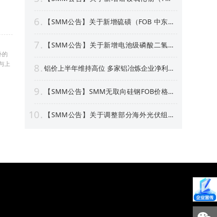
中国）等4个稀土行业价格点公告
6
【SMM公告】关于新增硫磺（FOB 中东）
价格点的公告
7
【SMM公告】关于新增电池级磷酸二氢锂
价格点的公告
外的
与上
8
铝价上半年维持高位 多家铝冶炼企业净利预
喜 部分标的股价创新高！【SMM专题】
9
【SMM公告】SMM无取向硅钢FOB价格点
及数据库停更及上新
10
【SMM公告】关于调整部分海外光伏组件
价格点名称及方法论表述的公告