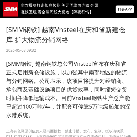
非农爆冷打击加息预期 美元周线两连跌 金属
打开APP
涨跌互现 贵金属周线大反攻【隔夜行情】
2026 SMM锌业大会圆满落幕！大咖云集 共
[SMM钢铁] 越南Vnsteel在庆和省新建仓
寻锌行业破局发展新机遇
库 扩大物流分销网络
美国拟投30亿美元扶持关键矿产
2026-05-08 09:32
掌上有色
[SMM钢铁] 越南钢铁总公司Vnsteel宣布在庆和省
为有色行业打造的神器
正式启用新仓储设施，以加强其中南部地区的物流
与分销网络。公司表示，该项目将提升对经销商、
承包商及基础设施项目的供货效率，同时缩短交货
时间并降低运输成本。目前Vnsteel钢铁生产总产能
已超过100万吨/年，并配套可停靠5万吨级船舶的深
水港系统。
上海有色网原创信息未经书面授权，禁止传播、发布、复制。授权请联系
021-3133 0333。上海有色网保留追究侵权及不当引用的权利。本快讯除公开