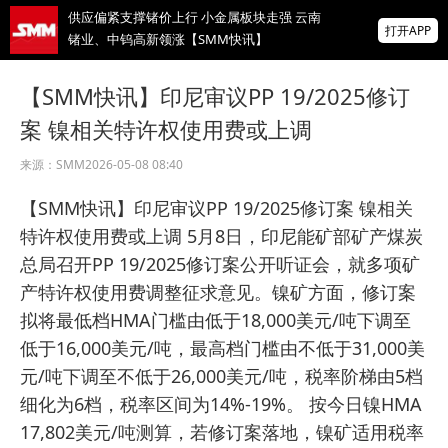
供应偏紧支撑锗价上行 小金属板块走强 云南
打开APP
锗业、中钨高新领涨【SMM快讯】
存储芯片股延续跌势，美股盘前SK海力士跌
【SMM快讯】印尼审议PP 19/2025修订
超5%、闪迪跌超8%，金价升至近两月高位
案 镍相关特许权使用费或上调
IMF披露：加纳央行去年买黄金亏损19亿美
元
来源：
SMM
2026-05-08 08:40
掌上有色
【SMM快讯】印尼审议PP 19/2025修订案 镍相关
为有色行业打造的神器
特许权使用费或上调 5月8日，印尼能矿部矿产煤炭
总局召开PP 19/2025修订案公开听证会，就多项矿
产特许权使用费调整征求意见。镍矿方面，修订案
拟将最低档HMA门槛由低于18,000美元/吨下调至
低于16,000美元/吨，最高档门槛由不低于31,000美
元/吨下调至不低于26,000美元/吨，税率阶梯由5档
细化为6档，税率区间为14%-19%。 按今日镍HMA
17,802美元/吨测算，若修订案落地，镍矿适用税率