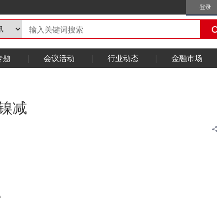
登录
专题
会议活动
行业动态
金融市场
锡镍减
。
。
吨。