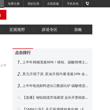
免费注册
我的交易
在线客服
手机有色
宏观视野
辟谣专区
策略
点击排行
1
上半年精铟涨逾86%！锗钼、碳酸锂稀土紧
分享
随其后 下半年金属市场展望【SMM专题】
2
美元月线下跌 原油月线均暴涨逾24% 金属
外强内弱 铜铝、金月线收阳【隔夜行情】
3
上半年电池材料进出口数据出炉 碳酸锂进口
增超50% 其他环节如何【SMM专题】
4
【直播】铜铝线缆市场展望 反向开票税政形
势解析 衍生品风控、AI算力产业机遇解读
5
【SMM公告】关于新增镨钕氧化物（FOB