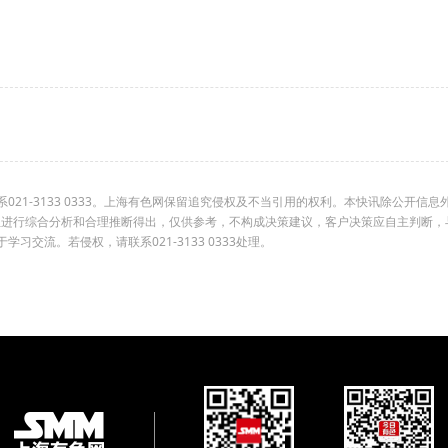
1-3133 0333。上海有色网保留追究侵权及不当引用的权利。本快讯除公开信息
组进行综合分析和合理推断得出，仅供参考，不构成决策建议，客户决策应自主判断，
交流。若侵权，请联系021-3133 0333处理。