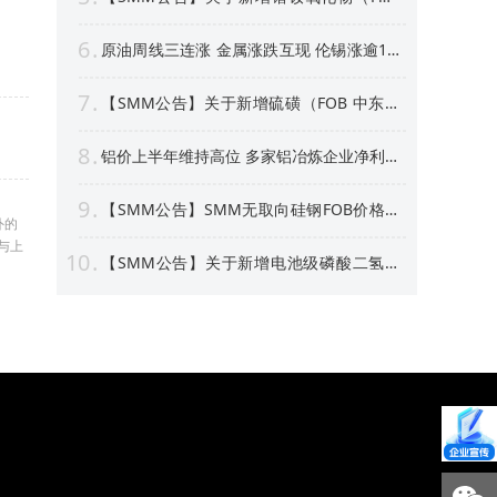
中国）等4个稀土行业价格点公告
6
原油周线三连涨 金属涨跌互现 伦锡涨逾1%
沪银周线上涨逾4% 【隔夜行情】
7
【SMM公告】关于新增硫磺（FOB 中东）
价格点的公告
8
铝价上半年维持高位 多家铝冶炼企业净利预
喜 部分标的股价创新高！【SMM专题】
9
【SMM公告】SMM无取向硅钢FOB价格点
外的
及数据库停更及上新
与上
10
【SMM公告】关于新增电池级磷酸二氢锂
价格点的公告