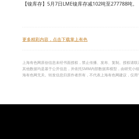
【镍库存】5月7日LME镍库存减102吨至277788吨。
更多精彩内容，点击下载掌上有色
上海有色网原创信息未经书面授权，禁止传播、发布、复制。授权请联系02
其他数据均是基于公开信息，并依托SMM内部数据库模型，由研究小
海有色网无关。转发信息归原作者所有，不代表上海有色网建议，仅用于学习