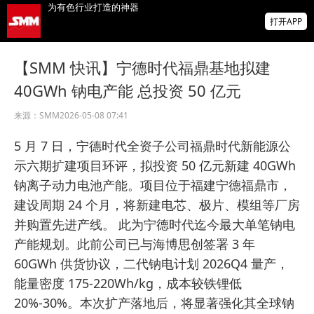
打开APP
供应偏紧支撑锗价上行 小金属板块走强 云南
锗业、中钨高新领涨【SMM快讯】
【SMM 快讯】宁德时代福鼎基地拟建
存储芯片股延续跌势，美股盘前SK海力士跌
超5%、闪迪跌超8%，金价升至近两月高位
40GWh 钠电产能 总投资 50 亿元
IMF披露：加纳央行去年买黄金亏损19亿美
来源：
SMM
2026-05-08 07:41
元
5 月 7 日，宁德时代全资子公司福鼎时代新能源公
示六期扩建项目环评，拟投资 50 亿元新建 40GWh
钠离子动力电池产能。项目位于福建宁德福鼎市，
建设周期 24 个月，将新建电芯、极片、模组等厂房
并购置先进产线。 此为宁德时代迄今最大单笔钠电
产能规划。此前公司已与海博思创签署 3 年
60GWh 供货协议，二代钠电计划 2026Q4 量产，
能量密度 175-220Wh/kg，成本较铁锂低
20%-30%。本次扩产落地后，将显著强化其全球钠