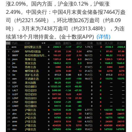
涨2.09%。国内方面，沪金涨0.12%，沪银涨
2.49%。中国央行：中国4月末黄金储备报7464万盎
司（约2321.56吨），环比增加26万盎司（约8.09
吨），3月末为7438万盎司（约2313.48吨），为连
续第18个月增持黄金。(金十数据APP)
(详情)