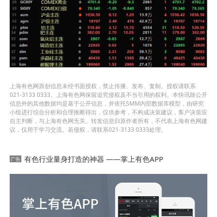
上海有色网原创信息未经书面授权，禁止传播、发布、复制。授权请联系
021-3133 0333。上海有色网保留追究侵权及不当引用的权利。本快讯除公开
信息外的其他数据均是基于公开信息，并依托SMM内部数据库模型，由研究
小组进行综合分析和合理推断得出，仅供参考，不构成决策建议，客户决策应
自主判断，与上海有色网无关。转发信息归原作者所有，不代表上海有色网建
议，仅用于学习交流。若侵权，请联系021-3133 0333处理。
有色行业量身打造的神器 ——掌上有色APP