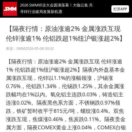
2026 SMM锌业大会圆满落幕！大咖云集 共
打开APP
寻锌行业破局发展新机遇
美国拟投30亿美元扶持关键矿产
【隔夜行情：原油涨逾2% 金属涨跌互现
伦锌涨逾1% 伦铝跌超1%纽沪银涨超2%】
掌上有色
为有色行业打造的神器
来源：
SMM
2026-05-08 00:32
非农爆冷打击加息预期 美元周线两连跌 金属
【隔夜行情：原油涨逾2% 金属涨跌互现 伦锌涨逾
涨跌互现 贵金属周线大反攻【隔夜行情】
1% 伦铝跌超1%纽沪银涨超2%】隔夜内外盘基本金
属涨跌互现，伦锌以1.1%的涨幅领涨，沪锡涨
0.76%，伦铝跌1.34%，伦锡跌1.25%，其余金属涨
跌幅均在1%以内。氧化铝主连跌0.03%，铸造铝主
连涨0.02%。隔夜黑色系方面，不锈钢跌0.97%领
跌，铁矿暂时收平于815元/吨，螺纹涨0.4%。双焦
涨跌互现，焦煤涨0.46%，焦炭跌0.11%。隔夜贵金
属方面，隔夜COMEX黄金上涨0.04%，COMEX白银