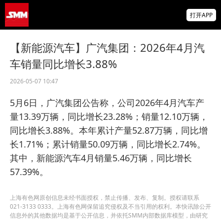
非农爆冷打击加息预期 美元周线两连跌 金属
打开APP
涨跌互现 贵金属周线大反攻【隔夜行情】
2026 SMM锌业大会圆满落幕！大咖云集 共
【新能源汽车】广汽集团：2026年4月汽
寻锌行业破局发展新机遇
车销量同比增长3.88%
美国拟投30亿美元扶持关键矿产
2026-05-07 10:47
5月6日，广汽集团公告称，公司2026年4月汽车产
量13.39万辆，同比增长23.28%；销量12.10万辆，
同比增长3.88%。本年累计产量52.87万辆，同比增
长1.71%；累计销量50.09万辆，同比增长2.74%。
其中，新能源汽车4月销量5.46万辆，同比增长
57.39%。
上海有色网原创信息未经书面授权，禁止传播、发布、复制。授权请联系
021-3133 0333。上海有色网保留追究侵权及不当引用的权利。本快讯除公开
信息外的其他数据均是基于公开信息，并依托SMM内部数据库模型，由研究