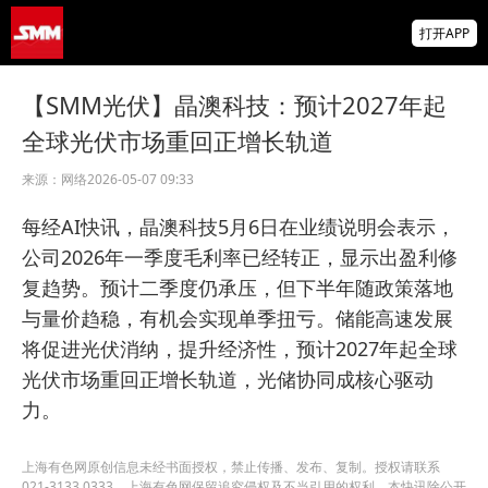
供应偏紧支撑锗价上行 小金属板块走强 云南
打开APP
锗业、中钨高新领涨【SMM快讯】
存储芯片股延续跌势，美股盘前SK海力士跌
【SMM光伏】晶澳科技：预计2027年起
超5%、闪迪跌超8%，金价升至近两月高位
全球光伏市场重回正增长轨道
IMF披露：加纳央行去年买黄金亏损19亿美
元
来源：
网络
2026-05-07 09:33
每经AI快讯，晶澳科技5月6日在业绩说明会表示，
公司2026年一季度毛利率已经转正，显示出盈利修
复趋势。预计二季度仍承压，但下半年随政策落地
与量价趋稳，有机会实现单季扭亏。储能高速发展
将促进光伏消纳，提升经济性，预计2027年起全球
光伏市场重回正增长轨道，光储协同成核心驱动
力。
上海有色网原创信息未经书面授权，禁止传播、发布、复制。授权请联系
021-3133 0333。上海有色网保留追究侵权及不当引用的权利。本快讯除公开