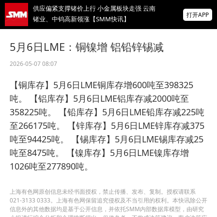
供应偏紧支撑锗价上行 小金属板块走强 云南
打开APP
锗业、中钨高新领涨【SMM快讯】
存储芯片股延续跌势，美股盘前SK海力士跌
5月6日LME：铜镍增 铝铅锌锡减
超5%、闪迪跌超8%，金价升至近两月高位
2026-05-07 08:07
IMF披露：加纳央行去年买黄金亏损19亿美
元
【铜库存】5月6日LME铜库存增600吨至398325
掌上有色
吨。 【铝库存】5月6日LME铝库存减2000吨至
为有色行业打造的神器
358225吨。 【铅库存】5月6日LME铅库存减225吨
至266175吨。 【锌库存】5月6日LME锌库存减375
吨至94425吨。 【锡库存】5月6日LME锡库存减25
吨至8475吨。 【镍库存】5月6日LME镍库存增
1026吨至277890吨。
上海有色网原创信息未经书面授权，禁止传播、发布、复制。授权请联系
021-3133 0333。上海有色网保留追究侵权及不当引用的权利。本快讯除公开
信息外的其他数据均是基于公开信息，并依托SMM内部数据库模型，由研究