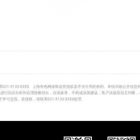
1-3133 0333。上海有色网保留追究侵权及不当引用的权利。本快讯除公开信息
组进行综合分析和合理推断得出，仅供参考，不构成决策建议，客户决策应自主判断，
交流。若侵权，请联系021-3133 0333处理。