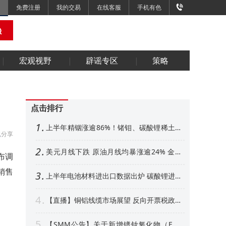
免费注册
我的交易
在线客服
手机有色
宏观视野
辟谣专区
策略
点击排行
1
上半年精铟涨逾86%！锗钼、碳酸锂稀土紧
分享
随其后 下半年金属市场展望【SMM专题】
2
美元月线下跌 原油月线均暴涨逾24% 金属
布调
外强内弱 铜铝、金月线收阳【隔夜行情】
销售
3
上半年电池材料进出口数据出炉 碳酸锂进口
增超50% 其他环节如何【SMM专题】
4
【直播】铜铝线缆市场展望 反向开票税政形
势解析 衍生品风控、AI算力产业机遇解读
5
【SMM公告】关于新增镨钕氧化物（FOB