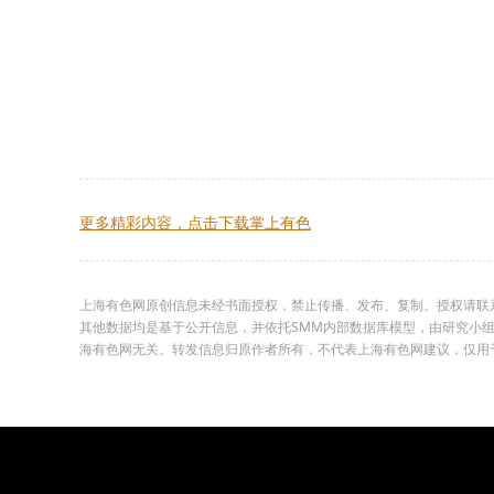
更多精彩内容，点击下载掌上有色
上海有色网原创信息未经书面授权，禁止传播、发布、复制。授权请联系02
其他数据均是基于公开信息，并依托SMM内部数据库模型，由研究小
海有色网无关。转发信息归原作者所有，不代表上海有色网建议，仅用于学习