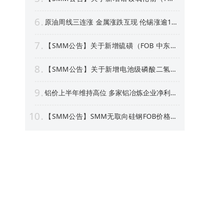
中国）等4个稀土行业价格点公告
6
原油周线三连涨 金属涨跌互现 伦锡涨逾1%
沪银周线上涨逾4% 【隔夜行情】
7
【SMM公告】关于新增硫磺（FOB 中东）
价格点的公告
8
【SMM公告】关于新增电池级磷酸二氢锂
价格点的公告
9
铝价上半年维持高位 多家铝冶炼企业净利预
喜 部分标的股价创新高！【SMM专题】
10
【SMM公告】SMM无取向硅钢FOB价格点
及数据库停更及上新