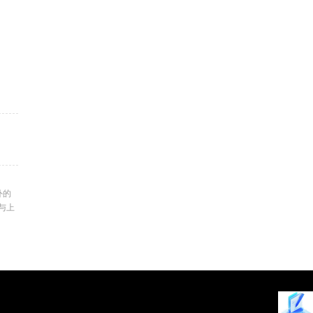
外的
与上