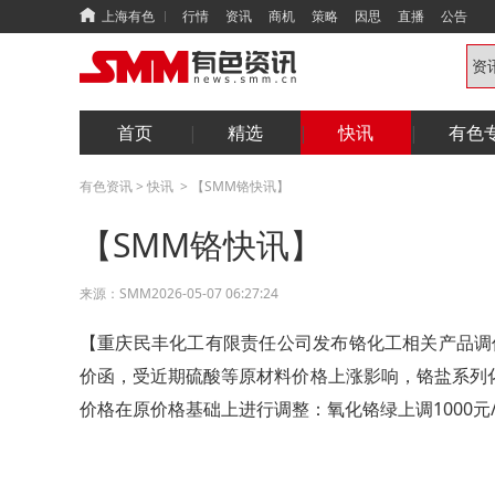
上海有色
行情
资讯
商机
策略
因思
直播
公告
首页
精选
快讯
有色
有色资讯
>
快讯
>
【SMM铬快讯】
【SMM铬快讯】
来源：
SMM
2026-05-07 06:27:24
【重庆民丰化工有限责任公司发布铬化工相关产品调价
价函，受近期硫酸等原材料价格上涨影响，铬盐系列
价格在原价格基础上进行调整：氧化铬绿上调1000元/