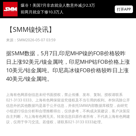
爆冷！美国7月非农就业人数意外减少2.3万
打开APP
前两月就业下修10.3万人
非农爆冷打击加息预期，美股高开，光通信
【SMM镍快讯】
概念股普涨，现货黄金突破4350
来源：
SMM
2026-05-07 03:59
北京楼市新政：非京籍五环内社保满1年即可
购房 适度提高公积金最高贷款额度
据SMM数据，5月7日,印尼MHP镍的FOB价格较昨
掌上有色
日上涨92美元/镍金属吨，印尼MHP钴FOB价格上涨
为有色行业打造的神器
10美元/钴金属吨。印尼高冰镍FOB价格较昨日上涨
40美元/镍金属吨。
上海有色网原创信息未经书面授权，禁止传播、发布、复制。授权请联系
021-3133 0333。上海有色网保留追究侵权及不当引用的权利。本快讯除公开
信息外的其他数据均是基于公开信息，并依托SMM内部数据库模型，由研究
小组进行综合分析和合理推断得出，仅供参考，不构成决策建议，客户决策应
自主判断，与上海有色网无关。转发信息归原作者所有，不代表上海有色网建
议，仅用于学习交流。若侵权，请联系021-3133 0333处理。