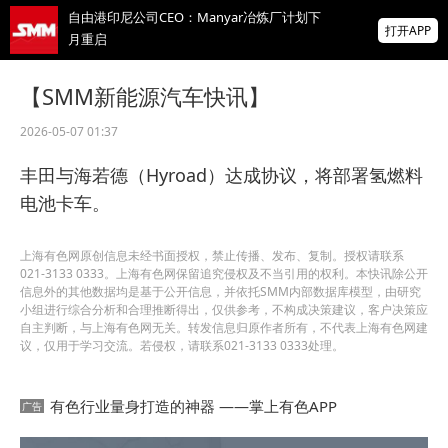
自由港印尼公司CEO：Manyar冶炼厂计划下
打开APP
月重启
纽铜库存较今年初增长超40%
【SMM新能源汽车快讯】
2026-05-07 01:37
鞍钢重机轧辊公司
FA10012607270000092608钼铁1招标公告
丰田与海若德（Hyroad）达成协议，将部署氢燃料
掌上有色
电池卡车。
为有色行业打造的神器
上海有色网原创信息未经书面授权，禁止传播、发布、复制。授权请联系
021-3133 0333。上海有色网保留追究侵权及不当引用的权利。本快讯除公开
信息外的其他数据均是基于公开信息，并依托SMM内部数据库模型，由研究
小组进行综合分析和合理推断得出，仅供参考，不构成决策建议，客户决策应
自主判断，与上海有色网无关。转发信息归原作者所有，不代表上海有色网建
议，仅用于学习交流。若侵权，请联系021-3133 0333处理。
有色行业量身打造的神器 ——掌上有色APP