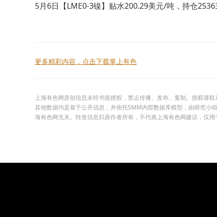
5月6日【LME0-3镍】贴水200.29美元/吨，持仓2536
更多精彩内容，点击下载掌上有色
上海有色网原创信息未经书面授权，禁止传播、发布、复制。授权请联系02
其他数据均是基于公开信息，并依托SMM内部数据库模型，由研究小
海有色网无关。转发信息归原作者所有，不代表上海有色网建议，仅用于学习