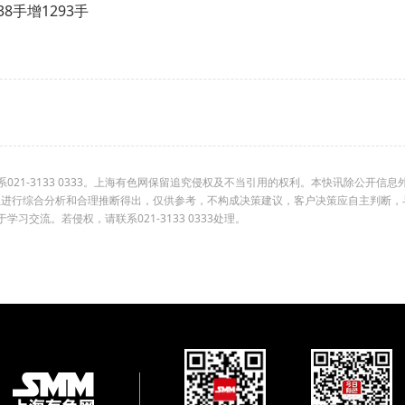
38手增1293手
1-3133 0333。上海有色网保留追究侵权及不当引用的权利。本快讯除公开信息
组进行综合分析和合理推断得出，仅供参考，不构成决策建议，客户决策应自主判断，
交流。若侵权，请联系021-3133 0333处理。