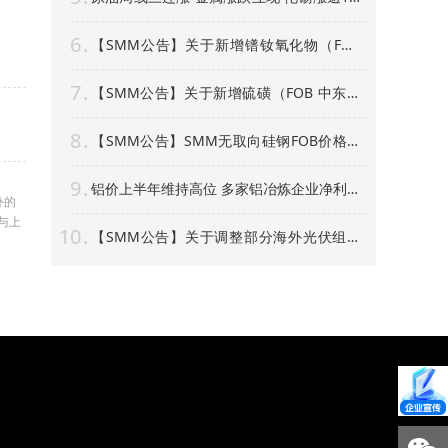
沪银周线上涨逾4% 【隔夜行情】
6
【SMM公告】关于新增镨钕氧化物（FOB
中国）等4个稀土行业价格点公告
7
【SMM公告】关于新增硫磺（FOB 中东）
价格点的公告
8
【SMM公告】SMM无取向硅钢FOB价格点
及数据库停更及上新
9
铝价上半年维持高位 多家铝冶炼企业净利预
外的
喜 部分标的股价创新高！【SMM专题】
与上
10
【SMM公告】关于调整部分海外光伏组件
价格点名称及方法论表述的公告