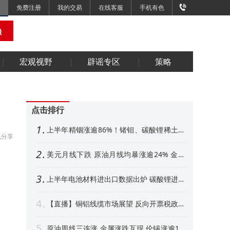
免费注册
我的交易
在线客服
手机有色
宏观视野
辟谣专区
策略
点击排行
1
上半年精铟涨逾86%！锗钼、碳酸锂稀土紧
分享
随其后 下半年金属市场展望【SMM专题】
2
美元月线下跌 原油月线均暴涨逾24% 金属
外强内弱 铜铝、金月线收阳【隔夜行情】
3
上半年电池材料进出口数据出炉 碳酸锂进口
增超50% 其他环节如何【SMM专题】
4
【直播】铜铝线缆市场展望 反向开票税政形
势解析 衍生品风控、AI算力产业机遇解读
5
原油周线三连涨 金属涨跌互现 伦锡涨逾1%