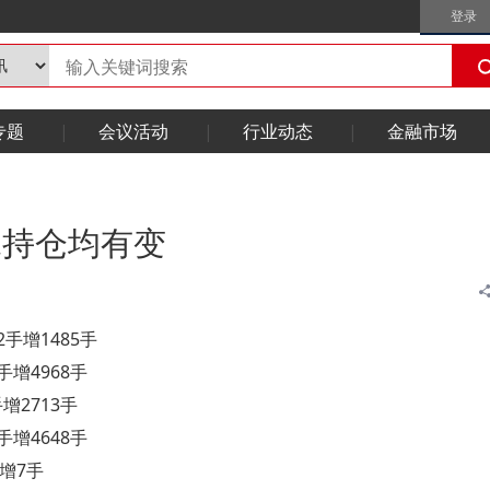
登录
专题
会议活动
行业动态
金融市场
升水持仓均有变
2手增1485手
手增4968手
手增2713手
手增4648手
手增7手