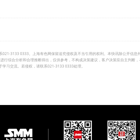
1-3133 0333。上海有色网保留追究侵权及不当引用的权利。本快讯除公开信息
组进行综合分析和合理推断得出，仅供参考，不构成决策建议，客户决策应自主判断，
交流。若侵权，请联系021-3133 0333处理。