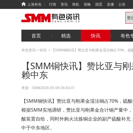
上海有色
行情
资讯
商机
策略
因思
直播
公告
首页
精选
快讯
有色
有色资讯
>
快讯
>
【SMM铜快讯】赞比亚与刚果金湿法铜占70%，硫
【SMM铜快讯】赞比亚与刚
赖中东
来源：
SMM
2026-05-06 06:43:31
【SMM铜快讯】赞比亚与刚果金湿法铜占70%，硫
根据SMM实地调研，赞比亚与刚果金合计铜产量中，湿法
酸装置自给，同时外购火法炼铜企业的副产硫酸补充；
中于中东地区。