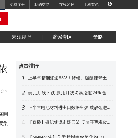
免费注册
我的交易
在线客服
手机有色
宏观视野
辟谣专区
策略
依
点击排行
1
上半年精铟涨逾86%！锗钼、碳酸锂稀土紧
随其后 下半年金属市场展望【SMM专题】
分享
2
美元月线下跌 原油月线均暴涨逾24% 金属
外强内弱 铜铝、金月线收阳【隔夜行情】
3
上半年电池材料进出口数据出炉 碳酸锂进口
增超50% 其他环节如何【SMM专题】
磺制
4
【直播】铜铝线缆市场展望 反向开票税政形
度集
势解析 衍生品风控、AI算力产业机遇解读
5
【SMM公告】关于新增镨钕氧化物（FOB