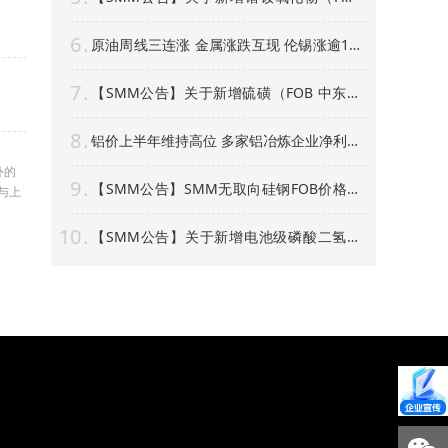
中国）等4个稀土行业价格点公告
6
原油周线三连涨 金属涨跌互现 伦锡涨逾1%
沪银周线上涨逾4% 【隔夜行情】
7
【SMM公告】关于新增硫磺（FOB 中东）
价格点的公告
8
铝价上半年维持高位 多家铝冶炼企业净利预
喜 部分标的股价创新高！【SMM专题】
外的
9
【SMM公告】SMM无取向硅钢FOB价格点
与上
及数据库停更及上新
10
【SMM公告】关于新增电池级磷酸二氢锂
价格点的公告