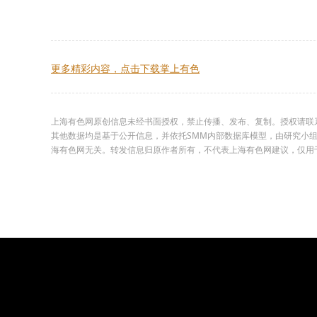
更多精彩内容，点击下载掌上有色
上海有色网原创信息未经书面授权，禁止传播、发布、复制。授权请联系02
其他数据均是基于公开信息，并依托SMM内部数据库模型，由研究小
海有色网无关。转发信息归原作者所有，不代表上海有色网建议，仅用于学习