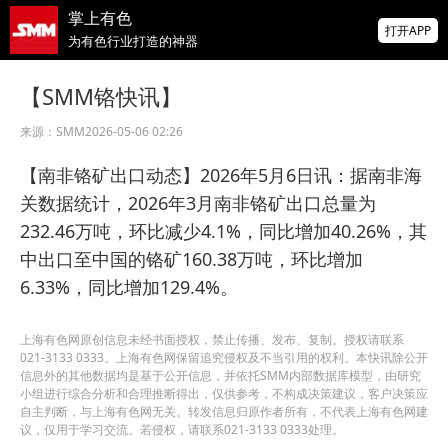
掌上有色
打开APP
为有色行业打造的神器
2026年8月股份攀钒硅钼棒公开招标招标公告
【SMM铬快讯】
来源：
SMM
2026-05-06 02:26
2026年8月钛业氢氧化铝公开招标招标公告
【南非铬矿出口动态】2026年5月6日讯：据南非海
2026 SMM锌业大会圆满落幕！大咖云集 共
关数据统计，2026年3月南非铬矿出口总量为
寻锌行业破局发展新机遇
232.46万吨，环比减少4.1%，同比增加40.26%，其
中出口至中国的铬矿160.38万吨，环比增加
6.33%，同比增加129.4%。
上海有色网原创信息未经书面授权，禁止传播、发布、复制。授权请联系
021-3133 0333。上海有色网保留追究侵权及不当引用的权利。本快讯除公开
信息外的其他数据均是基于公开信息，并依托SMM内部数据库模型，由研究
小组进行综合分析和合理推断得出，仅供参考，不构成决策建议，客户决策应
自主判断，与上海有色网无关。转发信息归原作者所有，不代表上海有色网建
议，仅用于学习交流。若侵权，请联系021-3133 0333处理。