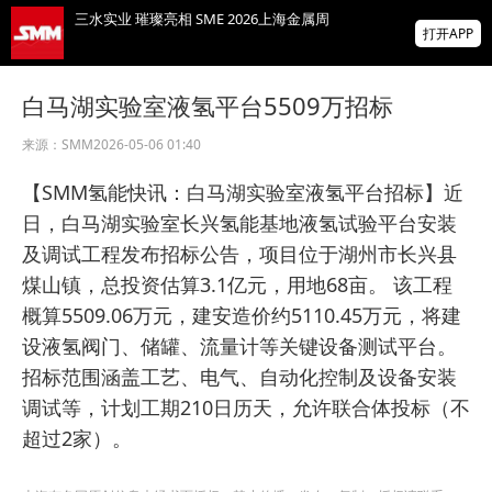
三水实业 璀璨亮相 SME 2026上海金属周
打开APP
金属涨跌互现 沪锌沪锡跌超1% 沪银涨超3%
白马湖实验室液氢平台5509万招标
碳酸锂、沪金涨逾2%【SMM日评】
来源：
SMM
2026-05-06 01:40
供需面有支撑 沪铜高位调整【8月10日SHFE
市场收盘评论】
【SMM氢能快讯：白马湖实验室液氢平台招标】近
掌上有色
日，白马湖实验室长兴氢能基地液氢试验平台安装
为有色行业打造的神器
及调试工程发布招标公告，项目位于湖州市长兴县
煤山镇，总投资估算3.1亿元，用地68亩。 该工程
概算5509.06万元，建安造价约5110.45万元，将建
设液氢阀门、储罐、流量计等关键设备测试平台。
招标范围涵盖工艺、电气、自动化控制及设备安装
调试等，计划工期210日历天，允许联合体投标（不
超过2家）。