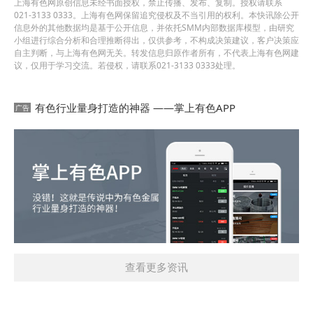
上海有色网原创信息未经书面授权，禁止传播、发布、复制。授权请联系
021-3133 0333。上海有色网保留追究侵权及不当引用的权利。本快讯除公开
信息外的其他数据均是基于公开信息，并依托SMM内部数据库模型，由研究
小组进行综合分析和合理推断得出，仅供参考，不构成决策建议，客户决策应
自主判断，与上海有色网无关。转发信息归原作者所有，不代表上海有色网建
议，仅用于学习交流。若侵权，请联系021-3133 0333处理。
有色行业量身打造的神器 ——掌上有色APP
查看更多资讯