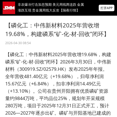
非农爆冷打击加息预期 美元周线两连跌 金属
打开APP
涨跌互现 贵金属周线大反攻【隔夜行情】
2026 SMM锌业大会圆满落幕！大咖云集 共
【磷化工：中伟新材料2025年营收增
寻锌行业破局发展新机遇
19.68%，构建磷系“矿-化-材-回收”闭环】
美国拟投30亿美元扶持关键矿产
2026-04-30 08:54
掌上有色
【磷化工：中伟新材料2025年营收增19.68%，构建
为有色行业打造的神器
磷系“矿-化-材-回收”闭环】2026年3月30日，中伟新
材料（300919.SZ/02579.HK）发布2025年年报。
全年营收481.40亿元（+19.68%），归母净利润
15.67亿元（+6.84%），扣非净利润14.49亿元
（+13.10%）。公司在贵州开阳拥有优质磷矿资源
量约9844万吨，平均品位25%，规划年开采规模
280万吨，项目于2025年12月31日正式开工，预计
2026—2027年逐步出矿。磷矿与开阳基地已建成的