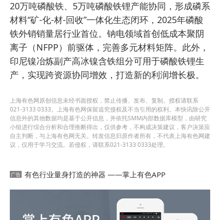
20万吨磷酸铁、5万吨磷酸铁锂产能协同，形成磷系
材料“矿-化-材-回收”一体化生态闭环，2025年磷酸
铁外销销量居行业首位。钠电领域首创低成本聚阴
离子（NFPP）前驱体，完善多元材料矩阵。此外，
印尼镍冶炼副产高冰镍含铁组分可用于磷酸铁锂生
产，实现跨资源协同增效，打造新的利润增长极。
上海有色网原创信息未经书面授权，禁止传播、发布、复制。授权请联系
021-3133 0333。上海有色网保留追究侵权及不当引用的权利。本快讯除公开
信息外的其他数据均是基于公开信息，并依托SMM内部数据库模型，由研究
小组进行综合分析和合理推断得出，仅供参考，不构成决策建议，客户决策应
自主判断，与上海有色网无关。转发信息归原作者所有，不代表上海有色网建
议，仅用于学习交流。若侵权，请联系021-3133 0333处理。
有色行业量身打造的神器 ——掌上有色APP