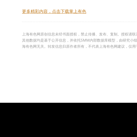
更多精彩内容，点击下载掌上有色
上海有色网原创信息未经书面授权，禁止传播、发布、复制。授权请联系02
其他数据均是基于公开信息，并依托SMM内部数据库模型，由研究小
海有色网无关。转发信息归原作者所有，不代表上海有色网建议，仅用于学习