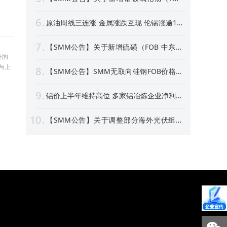
中国）等4个稀土行业价格点公告
6
原油周线三连涨 金属涨跌互现 伦锡涨逾1%
沪银周线上涨逾4% 【隔夜行情】
7
【SMM公告】关于新增硫磺（FOB 中东）
价格点的公告
外的
与上
8
【SMM公告】SMM无取向硅钢FOB价格点
及数据库停更及上新
9
铝价上半年维持高位 多家铝冶炼企业净利预
喜 部分标的股价创新高！【SMM专题】
10
【SMM公告】关于调整部分海外光伏组件
价格点名称及方法论表述的公告