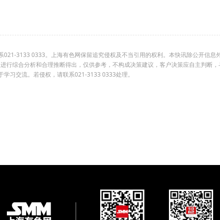
1-3133 0333。上海有色网保留追究侵权及不当引用的权利。本快讯除公开信息
组进行综合分析和合理推断得出，仅供参考，不构成决策建议，客户决策应自主判断，
交流。若侵权，请联系021-3133 0333处理。