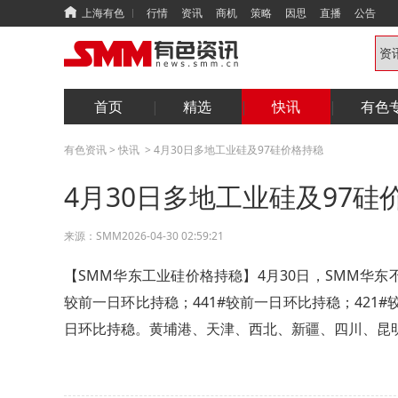
上海有色
行情
资讯
商机
策略
因思
直播
公告
首页
精选
快讯
有色
有色资讯
>
快讯
>
4月30日多地工业硅及97硅价格持稳
4月30日多地工业硅及97硅
来源：
SMM
2026-04-30 02:59:21
【SMM华东工业硅价格持稳】4月30日，SMM华东不
较前一日环比持稳；441#较前一日环比持稳；421#
日环比持稳。黄埔港、天津、西北、新疆、四川、昆