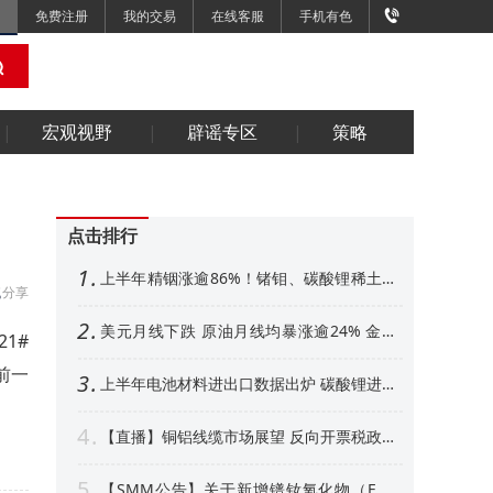
免费注册
我的交易
在线客服
手机有色
宏观视野
辟谣专区
策略
点击排行
1
上半年精铟涨逾86%！锗钼、碳酸锂稀土紧
分享
随其后 下半年金属市场展望【SMM专题】
2
美元月线下跌 原油月线均暴涨逾24% 金属
1#
外强内弱 铜铝、金月线收阳【隔夜行情】
前一
3
上半年电池材料进出口数据出炉 碳酸锂进口
增超50% 其他环节如何【SMM专题】
4
【直播】铜铝线缆市场展望 反向开票税政形
势解析 衍生品风控、AI算力产业机遇解读
5
【SMM公告】关于新增镨钕氧化物（FOB