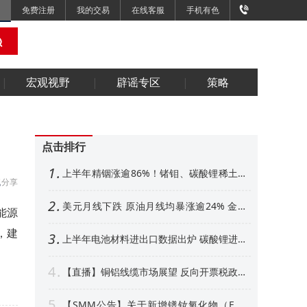
免费注册
我的交易
在线客服
手机有色
宏观视野
辟谣专区
策略
点击排行
1
上半年精铟涨逾86%！锗钼、碳酸锂稀土紧
分享
随其后 下半年金属市场展望【SMM专题】
2
美元月线下跌 原油月线均暴涨逾24% 金属
能源
外强内弱 铜铝、金月线收阳【隔夜行情】
，建
3
上半年电池材料进出口数据出炉 碳酸锂进口
增超50% 其他环节如何【SMM专题】
4
【直播】铜铝线缆市场展望 反向开票税政形
势解析 衍生品风控、AI算力产业机遇解读
5
【SMM公告】关于新增镨钕氧化物（FOB