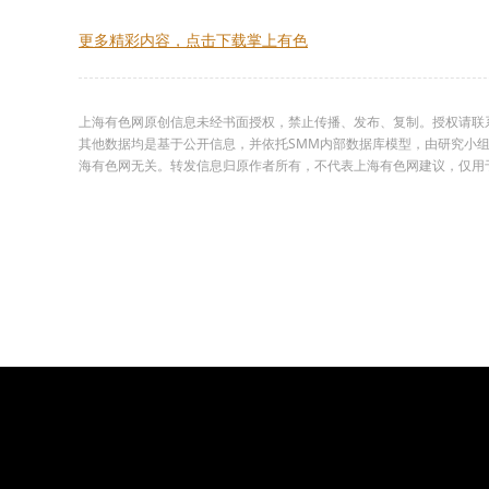
更多精彩内容，点击下载掌上有色
上海有色网原创信息未经书面授权，禁止传播、发布、复制。授权请联系02
其他数据均是基于公开信息，并依托SMM内部数据库模型，由研究小
海有色网无关。转发信息归原作者所有，不代表上海有色网建议，仅用于学习