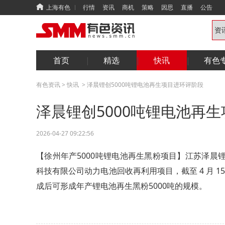
上海有色
行情
资讯
商机
策略
因思
直播
公告
首页
精选
快讯
有色
有色资讯
>
快讯
>
泽晨锂创5000吨锂电池再生项目进环评阶段
泽晨锂创5000吨锂电池再
2026-04-27 09:22:56
【徐州年产5000吨锂电池再生黑粉项目】江苏泽
科技有限公司动力电池回收再利用项目，截至 4 月 1
成后可形成年产锂电池再生黑粉5000吨的规模。