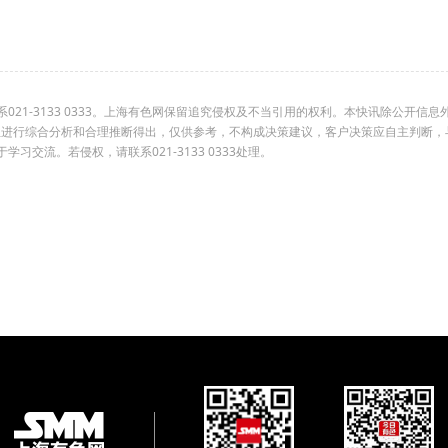
1-3133 0333。上海有色网保留追究侵权及不当引用的权利。本快讯除公开信息
组进行综合分析和合理推断得出，仅供参考，不构成决策建议，客户决策应自主判断，
交流。若侵权，请联系021-3133 0333处理。