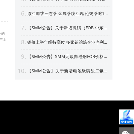
中国）等4个稀土行业价格点公告
6
原油周线三连涨 金属涨跌互现 伦锡涨逾1%
沪银周线上涨逾4% 【隔夜行情】
7
【SMM公告】关于新增硫磺（FOB 中东）
价格点的公告
外的
与上
8
铝价上半年维持高位 多家铝冶炼企业净利预
喜 部分标的股价创新高！【SMM专题】
9
【SMM公告】SMM无取向硅钢FOB价格点
及数据库停更及上新
10
【SMM公告】关于新增电池级磷酸二氢锂
价格点的公告