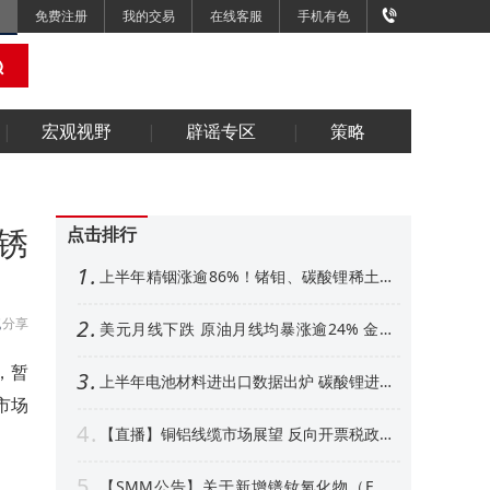
免费注册
我的交易
在线客服
手机有色
宏观视野
辟谣专区
策略
锈
点击排行
1
上半年精铟涨逾86%！锗钼、碳酸锂稀土紧
随其后 下半年金属市场展望【SMM专题】
分享
2
美元月线下跌 原油月线均暴涨逾24% 金属
外强内弱 铜铝、金月线收阳【隔夜行情】
，暂
3
上半年电池材料进出口数据出炉 碳酸锂进口
增超50% 其他环节如何【SMM专题】
市场
4
【直播】铜铝线缆市场展望 反向开票税政形
势解析 衍生品风控、AI算力产业机遇解读
5
【SMM公告】关于新增镨钕氧化物（FOB