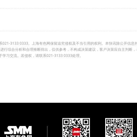
1-3133 0333。上海有色网保留追究侵权及不当引用的权利。本快讯除公开信息
组进行综合分析和合理推断得出，仅供参考，不构成决策建议，客户决策应自主判断，
交流。若侵权，请联系021-3133 0333处理。