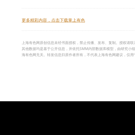
更多精彩内容，点击下载掌上有色
上海有色网原创信息未经书面授权，禁止传播、发布、复制。授权请联系02
其他数据均是基于公开信息，并依托SMM内部数据库模型，由研究小
海有色网无关。转发信息归原作者所有，不代表上海有色网建议，仅用于学习