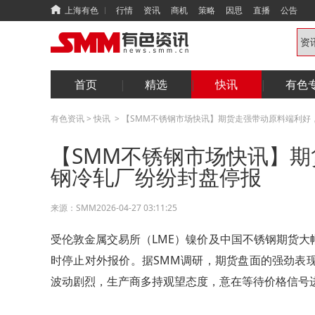
上海有色
行情
资讯
商机
策略
因思
直播
公告
首页
精选
快讯
有色
有色资讯
>
快讯
>
【SMM不锈钢市场快讯】期货走强带动原料端利好
【SMM不锈钢市场快讯】
钢冷轧厂纷纷封盘停报
来源：
SMM
2026-04-27 03:11:25
受伦敦金属交易所（LME）镍价及中国不锈钢期货
时停止对外报价。据SMM调研，期货盘面的强劲表
波动剧烈，生产商多持观望态度，意在等待价格信号