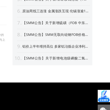
中国）等4个稀土行业价格点公告
6
原油周线三连涨 金属涨跌互现 伦锡涨逾1%
沪银周线上涨逾4% 【隔夜行情】
7
【SMM公告】关于新增硫磺（FOB 中东）
价格点的公告
8
【SMM公告】SMM无取向硅钢FOB价格点
外的
及数据库停更及上新
与上
9
铝价上半年维持高位 多家铝冶炼企业净利预
喜 部分标的股价创新高！【SMM专题】
10
【SMM公告】关于新增电池级磷酸二氢锂
价格点的公告